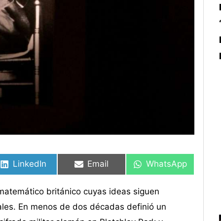
Compartir
Compartir
Compartir
Compartir
Compartir
Compartir
en
en
en
en
en
en
LinkedIn
Email
WhatsApp
matemático británico cuyas ideas siguen
uales. En menos de dos décadas definió un