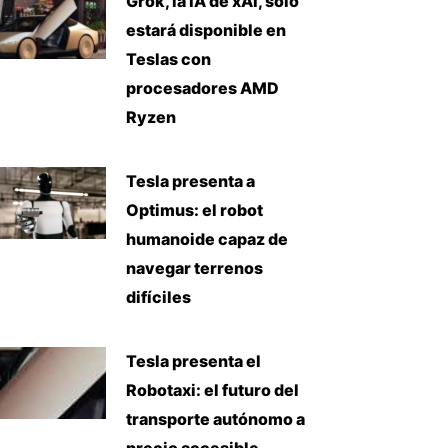
Grok, la IA de xAI, solo
estará disponible en
Teslas con
procesadores AMD
Ryzen
Tesla presenta a
Optimus: el robot
humanoide capaz de
navegar terrenos
difíciles
Tesla presenta el
Robotaxi: el futuro del
transporte autónomo a
precio accesible