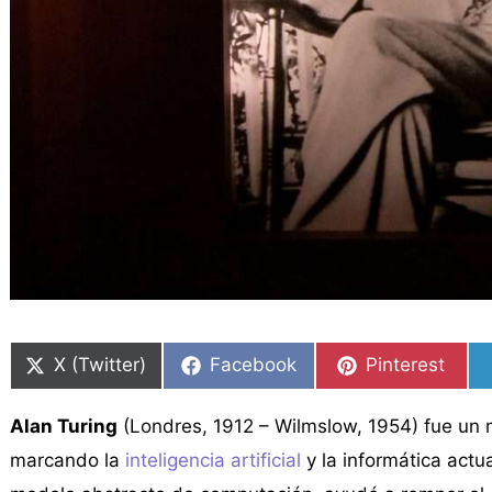
Compartir
Compartir
Compartir
Compartir
Compartir
Compartir
en
en
en
en
en
en
X (Twitter)
Facebook
Pinterest
Alan Turing
(Londres, 1912 – Wilmslow, 1954) fue un 
marcando la
inteligencia artificial
y la informática act