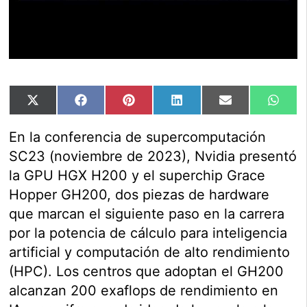
Compartir
Compartir
Compartir
Compartir
Compartir
Comp
X
Facebook
Pinterest
LinkedIn
Email
Wha
en
en
en
en
en
en
(Twitter)
En la conferencia de supercomputación
SC23 (noviembre de 2023), Nvidia presentó
la GPU HGX H200 y el superchip Grace
Hopper GH200, dos piezas de hardware
que marcan el siguiente paso en la carrera
por la potencia de cálculo para inteligencia
artificial y computación de alto rendimiento
(HPC). Los centros que adoptan el GH200
alcanzan 200 exaflops de rendimiento en