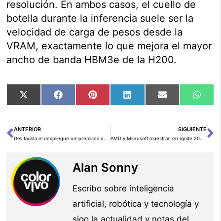
resolución. En ambos casos, el cuello de
botella durante la inferencia suele ser la
velocidad de carga de pesos desde la
VRAM, exactamente lo que mejora el mayor
ancho de banda HBM3e de la H200.
Compartir
Compartir
Compartir
Compartir
Compartir
Comp
X
Facebook
Pinterest
LinkedIn
Email
Wha
en
en
en
en
en
en
(Twitter)
ANTERIOR
SIGUIENTE
Ant
Si
Dell facilita el despliegue on-premises de Llama 2 con Meta
AMD y Microsoft muestran en Ignite 2023 sus apuestas conjuntas de IA
Alan Sonny
Escribo sobre inteligencia
artificial, robótica y tecnología y
sigo la actualidad y notas del