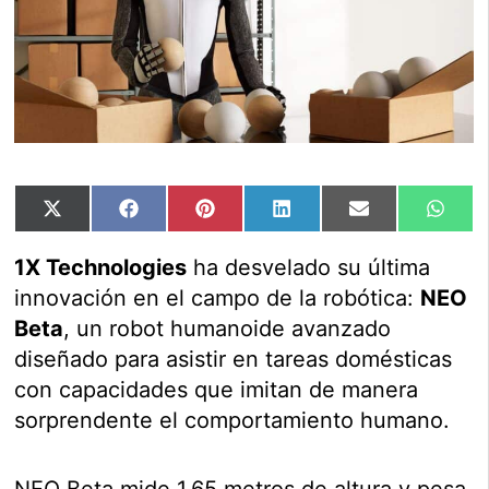
Compartir
Compartir
Compartir
Compartir
Compartir
Comp
X
Facebook
Pinterest
LinkedIn
Email
Wha
en
en
en
en
en
en
(Twitter)
1X Technologies
ha desvelado su última
innovación en el campo de la robótica:
NEO
Beta
, un robot humanoide avanzado
diseñado para asistir en tareas domésticas
con capacidades que imitan de manera
sorprendente el comportamiento humano.
NEO Beta mide 1,65 metros de altura y pesa