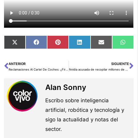
Compartir
Compartir
Compartir
Compartir
Compartir
Comp
X
Facebook
Pinterest
LinkedIn
Email
Wha
en
en
en
en
en
en
(Twitter)
ANTERIOR
SIGUIENTE
Ant
Si
Reclamaciones Al Cartel De Coches: ¿Firmas Legales Especializadas O Asociaciones De Consumidores?
Nvidia acusada de recopilar millones de videos diarios para entrenar su IA
Alan Sonny
Escribo sobre inteligencia
artificial, robótica y tecnología y
sigo la actualidad y notas del
sector.