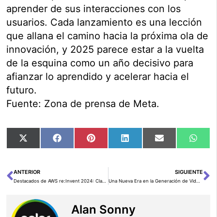
aprender de sus interacciones con los
usuarios. Cada lanzamiento es una lección
que allana el camino hacia la próxima ola de
innovación, y 2025 parece estar a la vuelta
de la esquina como un año decisivo para
afianzar lo aprendido y acelerar hacia el
futuro.
Fuente: Zona de prensa de Meta.
Compartir
Compartir
Compartir
Compartir
Compartir
Comp
X
Facebook
Pinterest
LinkedIn
Email
Wha
en
en
en
en
en
en
(Twitter)
ANTERIOR
SIGUIENTE
Ant
Si
Destacados de AWS re:Invent 2024: Claves de Swami Sivasubramanian para Gestionar la IA Generativa a Gran Escala
Una Nueva Era en la Generación de Videos
Alan Sonny