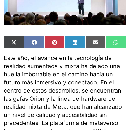
Compartir
Compartir
Compartir
Compartir
Compartir
Comp
X
Facebook
Pinterest
LinkedIn
Email
Wha
en
en
en
en
en
en
(Twitter)
Este año, el avance en la tecnología de
realidad aumentada y mixta ha dejado una
huella imborrable en el camino hacia un
futuro más inmersivo y conectado. En el
centro de estos desarrollos, se encuentran
las gafas Orion y la línea de hardware de
realidad mixta de Meta, que han alcanzado
un nivel de calidad y accesibilidad sin
precedentes. La plataforma de metaverso