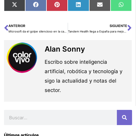
Compartir
Compartir
Compartir
Compartir
Compartir
Comp
X
Facebook
Pinterest
LinkedIn
Email
Wha
en
en
en
en
en
en
(Twitter)
ANTERIOR
SIGUIENTE
Ant
Si
Microsoft da el golpe silencioso en la carrera por los agentes de IA: ¿la historia se repite?
Tandem Health llega a España para mejorar la eficiencia en el sector sanitario con su asistente de IA
Alan Sonny
Escribo sobre inteligencia
artificial, robótica y tecnología y
sigo la actualidad y notas del
sector.
Buscar
Últimos artículos