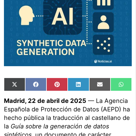
Compartir
Compartir
Compartir
Compartir
Compartir
Comp
X
Facebook
Pinterest
LinkedIn
Email
Wha
en
en
en
en
en
en
(Twitter)
Madrid, 22 de abril de 2025
— La Agencia
Española de Protección de Datos (AEPD) ha
hecho pública la traducción al castellano de
la
Guía sobre la generación de datos
sintéticos
, un documento de carácter