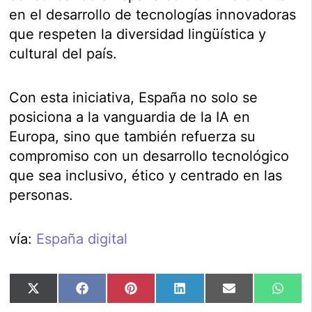
en el desarrollo de tecnologías innovadoras
que respeten la diversidad lingüística y
cultural del país.
Con esta iniciativa, España no solo se
posiciona a la vanguardia de la IA en
Europa, sino que también refuerza su
compromiso con un desarrollo tecnológico
que sea inclusivo, ético y centrado en las
personas.
vía:
España digital
Compartir
Compartir
Compartir
Compartir
Compartir
Comp
X
Facebook
Pinterest
LinkedIn
Email
Wha
en
en
en
en
en
en
(Twitter)