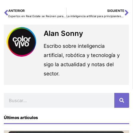
ANTERIOR
SIGUIENTE
Ant
Si
Expertos en Real Estate se Reúnen para Debatir el Impacto de la IA en SIDN Digital Thinking y Google
La inteligencia artificial para principiantes: Una guía para usuarios de Linux
Alan Sonny
Escribo sobre inteligencia
artificial, robótica y tecnología y
sigo la actualidad y notas del
sector.
Buscar
Últimos artículos