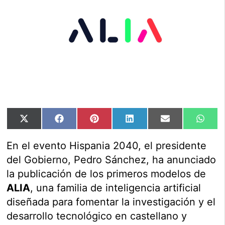
Compartir
Compartir
Compartir
Compartir
Compartir
Comp
X
Facebook
Pinterest
LinkedIn
Email
Wha
en
en
en
en
en
en
(Twitter)
En el evento Hispania 2040, el presidente
del Gobierno, Pedro Sánchez, ha anunciado
la publicación de los primeros modelos de
ALIA
, una familia de inteligencia artificial
diseñada para fomentar la investigación y el
desarrollo tecnológico en castellano y