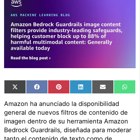
Compartir
Compartir
Compartir
Compartir
Compartir
Comp
X
Facebook
Pinterest
LinkedIn
Email
Wha
en
en
en
en
en
en
(Twitter)
Amazon ha anunciado la disponibilidad
general de nuevos filtros de contenido de
imagen dentro de su herramienta Amazon
Bedrock Guardrails, diseñada para moderar
tanto el contenido de texto como de