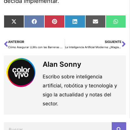
decida implementar.
Compartir
Compartir
Compartir
Compartir
Compartir
Comp
X
Facebook
Pinterest
LinkedIn
Email
Wha
en
en
en
en
en
en
(Twitter)
ANTERIOR
SIGUIENTE
Ant
Si
Cómo Asegurar LLMs con las Barreras Más Rápidas para el Éxito de la IA
La Inteligencia Artificial Moderna: ¿Magia o Matemáticas?
Alan Sonny
Escribo sobre inteligencia
artificial, robótica y tecnología y
sigo la actualidad y notas del
sector.
Buscar