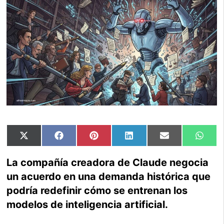
Compartir
Compartir
Compartir
Compartir
Compartir
Comp
X
Facebook
Pinterest
LinkedIn
Email
Wha
en
en
en
en
en
en
(Twitter)
La compañía creadora de Claude negocia
un acuerdo en una demanda histórica que
podría redefinir cómo se entrenan los
modelos de inteligencia artificial.