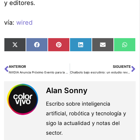
y editores.
vía:
wired
Compartir
Compartir
Compartir
Compartir
Compartir
Comp
X
Facebook
Pinterest
LinkedIn
Email
Wha
en
en
en
en
en
en
(Twitter)
ANTERIOR
SIGUIENTE
Ant
Si
NVIDIA Anuncia Próximo Evento para la Comunidad Financiera
Chatbots bajo escrutinio: un estudio revela que ChatGPT y Claude ofrecen respuestas peligrosas a preguntas sobre suicidio
Alan Sonny
Escribo sobre inteligencia
artificial, robótica y tecnología y
sigo la actualidad y notas del
sector.