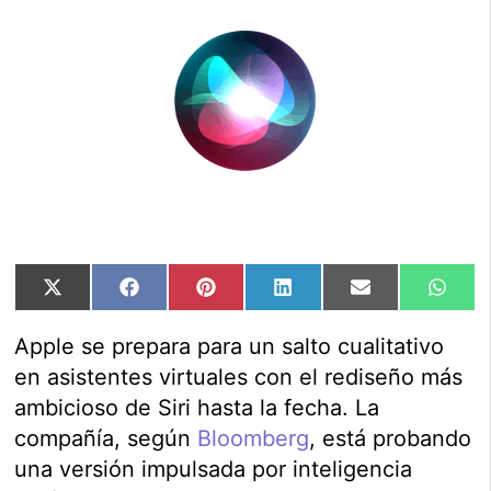
Compartir
Compartir
Compartir
Compartir
Compartir
Comp
X
Facebook
Pinterest
LinkedIn
Email
Wha
en
en
en
en
en
en
(Twitter)
Apple se prepara para un salto cualitativo
en asistentes virtuales con el rediseño más
ambicioso de Siri hasta la fecha. La
compañía, según
Bloomberg
, está probando
una versión impulsada por inteligencia