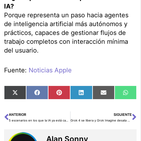
IA?
Porque representa un paso hacia agentes
de inteligencia artificial más autónomos y
prácticos, capaces de gestionar flujos de
trabajo completos con interacción mínima
del usuario.
Fuente:
Noticias Apple
Compartir
Compartir
Compartir
Compartir
Compartir
Comp
X
Facebook
Pinterest
LinkedIn
Email
Wha
en
en
en
en
en
en
(Twitter)
ANTERIOR
SIGUIENTE
Ant
Si
5 escenarios en los que la IA ya está cambiando el fútbol
Grok 4 se libera y Grok Imagine desata polémica por deepfakes explícitos
Alan Sonny