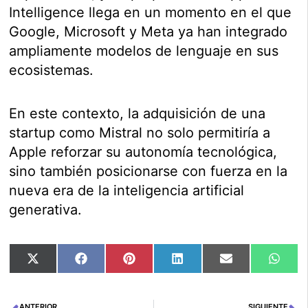
Intelligence llega en un momento en el que
Google, Microsoft y Meta ya han integrado
ampliamente modelos de lenguaje en sus
ecosistemas.
En este contexto, la adquisición de una
startup como Mistral no solo permitiría a
Apple reforzar su autonomía tecnológica,
sino también posicionarse con fuerza en la
nueva era de la inteligencia artificial
generativa.
Compartir
Compartir
Compartir
Compartir
Compartir
Comp
X
Facebook
Pinterest
LinkedIn
Email
Wha
en
en
en
en
en
en
(Twitter)
ANTERIOR
SIGUIENTE