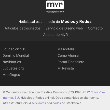
Medios y Redes
Noticias.ai es un medio de
Artículos patrocinados
Servicio de Diseño web
Contacto
Acerca de MyR
Educación 2.0
Mascotalia
Dominio Mundial
Cómo Ahorrar
Navidad.es
Portal Financiero
Juguetes.org
Mi Revista
Monólogos
© Contenidos bajo licencia Creative Commons (CC) 1995-2022
Color Vivo
Internet, SLU
(Medios y Redes online). Otros contenidos se cita fuente.
Infraestructura cloud
servidores dedicados
de Stackscale.