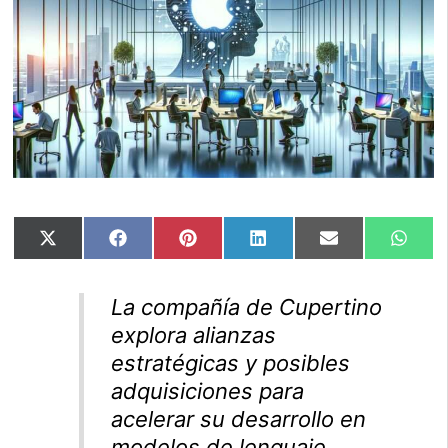
Compartir
Compartir
Compartir
Compartir
Compartir
Comp
X
Facebook
Pinterest
LinkedIn
Email
Wha
en
en
en
en
en
en
(Twitter)
La compañía de Cupertino
explora alianzas
estratégicas y posibles
adquisiciones para
acelerar su desarrollo en
modelos de lenguaje