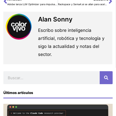
Ant
Si
Adobe lanza LLM Optimizer para impulsar la visibilidad de marca en la era de los navegadores con inteligencia artificial
Rackspace y Sema4.ai se alían para acelerar el despliegue de agentes de IA seguros y escalables en empresas
Alan Sonny
Escribo sobre inteligencia
artificial, robótica y tecnología y
sigo la actualidad y notas del
sector.
Buscar
Últimos artículos