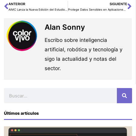
ANTERIOR
SIGUIENTE
Ant
Si
AIMC Lanza la Nueva Edición del Estudio Navegantes en la Red
Protege Datos Sensibles en Aplicaciones RAG con Amazon Bedrock
Alan Sonny
Escribo sobre inteligencia
artificial, robótica y tecnología y
sigo la actualidad y notas del
sector.
Buscar
Últimos artículos