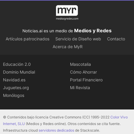
Medios y Redes
Noticias.ai es un medio de
Artículos patrocinados
Servicio de Diseño web
Contacto
Acerca de MyR
Educación 2.0
Mascotalia
Dominio Mundial
Cómo Ahorrar
Navidad.es
Portal Financiero
Juguetes.org
Mi Revista
Monólogos
© Contenidos bajo licencia Creative Commons (CC) 1995-2022
Color Vivo
Internet, SLU
(Medios y Redes online). Otros contenidos se cita fuente.
Infraestructura cloud
servidores dedicados
de Stackscale.