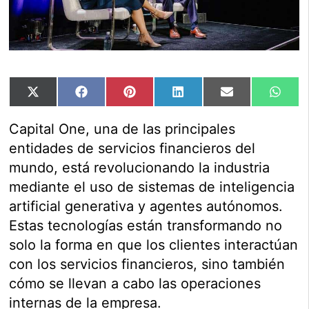
Compartir
Compartir
Compartir
Compartir
Compartir
Comp
X
Facebook
Pinterest
LinkedIn
Email
Wha
en
en
en
en
en
en
(Twitter)
Capital One, una de las principales
entidades de servicios financieros del
mundo, está revolucionando la industria
mediante el uso de sistemas de inteligencia
artificial generativa y agentes autónomos.
Estas tecnologías están transformando no
solo la forma en que los clientes interactúan
con los servicios financieros, sino también
cómo se llevan a cabo las operaciones
internas de la empresa.