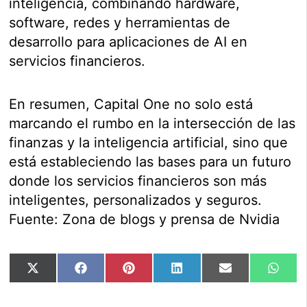
inteligencia, combinando hardware,
software, redes y herramientas de
desarrollo para aplicaciones de AI en
servicios financieros.
En resumen, Capital One no solo está
marcando el rumbo en la intersección de las
finanzas y la inteligencia artificial, sino que
está estableciendo las bases para un futuro
donde los servicios financieros son más
inteligentes, personalizados y seguros.
Fuente: Zona de blogs y prensa de Nvidia
Compartir
Compartir
Compartir
Compartir
Compartir
Comp
X
Facebook
Pinterest
LinkedIn
Email
Wha
en
en
en
en
en
en
(Twitter)