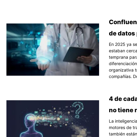
Página
Pági
P
Confluent
de datos
En 2025 ya se
estaban cerca
temprana para
diferenciación
organizativa 
compañías. D
4 de cad
no tiene 
La inteligenci
motores de tr
también están