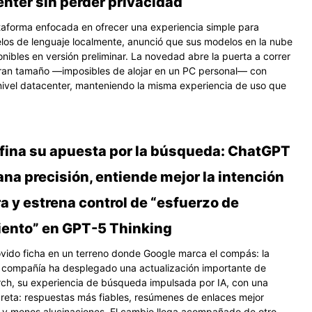
nter sin perder privacidad
ataforma enfocada en ofrecer una experiencia simple para
los de lenguaje localmente, anunció que sus modelos en la nube
nibles en versión preliminar. La novedad abre la puerta a correr
ran tamaño —imposibles de alojar en un PC personal— con
ivel datacenter, manteniendo la misma experiencia de uso que
fina su apuesta por la búsqueda: ChatGPT
na precisión, entiende mejor la intención
 y estrena control de “esfuerzo de
ento” en GPT-5 Thinking
ido ficha en un terreno donde Google marca el compás: la
 compañía ha desplegado una actualización importante de
h, su experiencia de búsqueda impulsada por IA, con una
eta: respuestas más fiables, resúmenes de enlaces mejor
 y menos alucinaciones. El cambio llega acompañado de otro