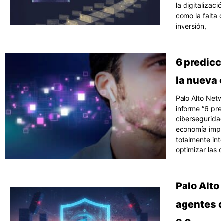
la digitalizac
como la falta 
inversión,
6 predicc
la nueva
Palo Alto Net
informe “6 pre
cibersegurida
economía impul
totalmente in
optimizar las
Palo Alto
agentes 