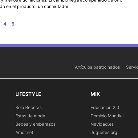
ado en el producto: un conmutador
4
5
Artículos patrocinados
Servi
LIFESTYLE
MIX
Solo Recetas
Educación 2.0
Estás de moda
Dominio Mundial
Bebés y embarazos
Navidad.es
Amor.net
Juguetes.org