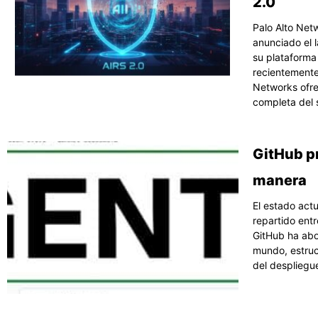
2.0
Palo Alto Net
anunciado el 
su plataforma
recientemente
Networks ofrec
completa del 
GitHub pr
manera
El estado actu
repartido entr
GitHub ha abo
mundo, estruct
del despliegu