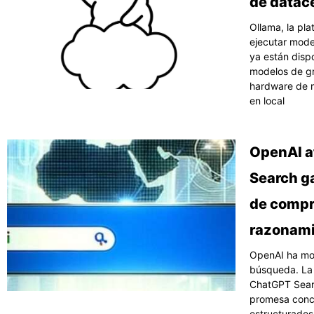
de datace
Ollama, la pl
ejecutar mode
ya están dispo
modelos de g
hardware de n
en local
OpenAI a
Search ga
de compra
razonami
OpenAI ha mov
búsqueda. La
ChatGPT Searc
promesa concr
estructurados