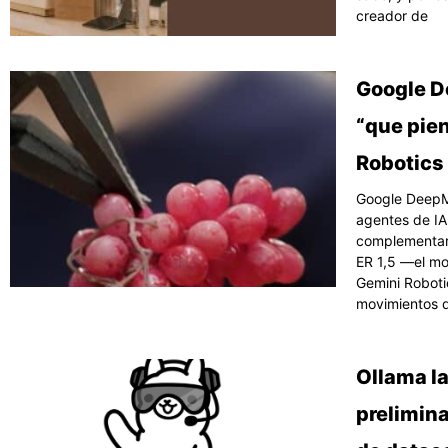
creador de
Google D
“que pien
Robotics 
Google DeepMi
agentes de IA
complementari
ER 1,5 —el mo
Gemini Roboti
movimientos 
Ollama l
prelimin