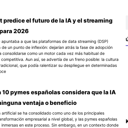
na
ágina
Página
Página
B
 predice el futuro de la IA y el streaming
 para 2026
Ú
 apuntaba a que las plataformas de data streaming (DSP)
 de un punto de inflexión: dejarían atrás la fase de adopción
 consolidarse como un motor cada vez más habitual de
 competitiva. Aun así, se advertía de un freno posible: la cultura
tradicional, que podía ralentizar su despliegue en determinadas
oce
a 10 pymes españolas considera que la IA
ninguna ventaja o beneficio
a artificial se ha consolidado como uno de los principales
ansformación empresarial a nivel global, y las pymes españolas
 inmersas en este proceso. Sin embargo, en un contexto donde