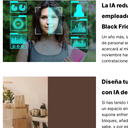
La IA red
empleado
Black Fr
Un año más, l
de personal e
acercará al m
noviembre has
contratacione
Diseña t
con IA d
Si has tenido
un espacio en
supone enfrent
bloques, añad
sabe, y por e