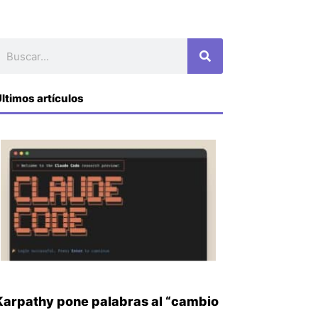
uscar
ltimos artículos
Karpathy pone palabras al “cambio