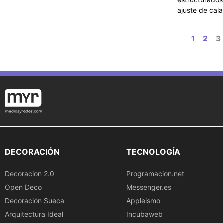
ajuste de cal
1
2
3
DECORACIÓN
TECNOLOGÍA
Decoracion 2.0
Programacion.net
Open Deco
Messenger.es
Decoración Sueca
Appleismo
Arquitectura Ideal
Incubaweb