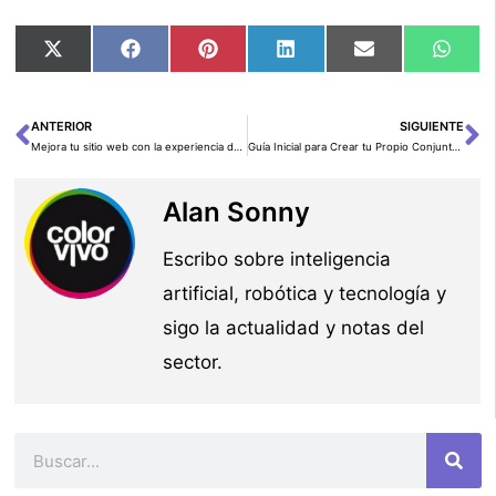
Compartir
Compartir
Compartir
Compartir
Compartir
Comp
X
Facebook
Pinterest
LinkedIn
Email
Wha
en
en
en
en
en
en
(Twitter)
ANTERIOR
SIGUIENTE
Ant
Si
Mejora tu sitio web con la experiencia de IA generativa utilizando Amazon Q Embedded
Guía Inicial para Crear tu Propio Conjunto de Datos para el Entrenamiento de Modelos de Lenguaje Grande
Alan Sonny
Escribo sobre inteligencia
artificial, robótica y tecnología y
sigo la actualidad y notas del
sector.
Buscar