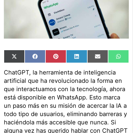
Compartir
Compartir
Compartir
Compartir
Compartir
Comp
X
Facebook
Pinterest
LinkedIn
Email
Wha
en
en
en
en
en
en
(Twitter)
ChatGPT, la herramienta de inteligencia
artificial que ha revolucionado la forma en
que interactuamos con la tecnología, ahora
está disponible en WhatsApp. Esto marca
un paso más en su misión de acercar la IA a
todo tipo de usuarios, eliminando barreras y
haciéndola más accesible que nunca. Si
alguna vez has querido hablar con ChatGPT