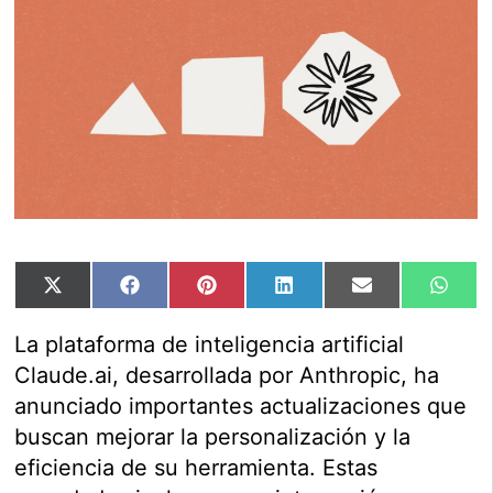
Compartir
Compartir
Compartir
Compartir
Compartir
Comp
X
Facebook
Pinterest
LinkedIn
Email
Wha
en
en
en
en
en
en
(Twitter)
La plataforma de inteligencia artificial
Claude.ai, desarrollada por Anthropic, ha
anunciado importantes actualizaciones que
buscan mejorar la personalización y la
eficiencia de su herramienta. Estas