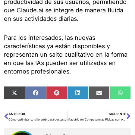
productividad de sus usuarios, permitiendo
que Claude.ai se integre de manera fluida
en sus actividades diarias.
Para los interesados, las nuevas
características ya están disponibles y
representan un salto cualitativo en la forma
en que las IAs pueden ser utilizadas en
entornos profesionales.
Compartir
Compartir
Compartir
Compartir
Compartir
Comp
X
Facebook
Pinterest
LinkedIn
Email
Wha
en
en
en
en
en
en
(Twitter)
ANTERIOR
SIGUIENTE
Ant
Si
Cómo optimizar tu sitio web para destacar en ChatGPT y motores de respuesta basados en IA
Maestría en Competencias Físicas con AWS DeepRacer