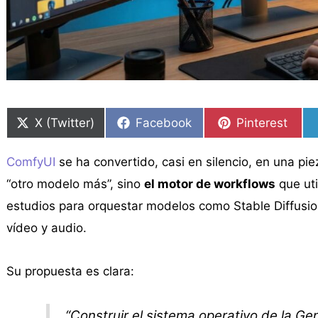
Compartir
Compartir
Compartir
Compartir
Compartir
Compartir
en
en
en
en
en
en
X (Twitter)
Facebook
Pinterest
ComfyUI
se ha convertido, casi en silencio, en una pi
“otro modelo más”, sino
el motor de workflows
que uti
estudios para orquestar modelos como Stable Diffusi
vídeo y audio.
Su propuesta es clara:
“Construir el sistema operativo de la Gen