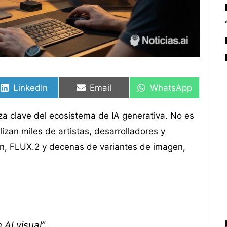
Compartir
Compartir
Compartir
Compartir
Compartir
Compartir
en
en
en
en
en
en
LinkedIn
Email
WhatsApp
eza clave del ecosistema de IA generativa. No es
lizan miles de artistas, desarrolladores y
on, FLUX.2 y decenas de variantes de imagen,
 AI visual”