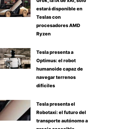
Grok, la IA de xAI, solo
estará disponible en
Teslas con
procesadores AMD
Ryzen
Tesla presenta a
Optimus: el robot
humanoide capaz de
navegar terrenos
difíciles
Tesla presenta el
Robotaxi: el futuro del
transporte autónomo a
precio accesible