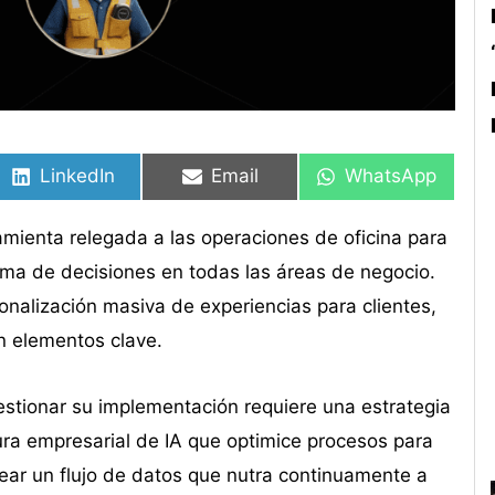
Compartir
Compartir
Compartir
Compartir
Compartir
Compartir
en
en
en
en
en
en
LinkedIn
Email
WhatsApp
rramienta relegada a las operaciones de oficina para
toma de decisiones en todas las áreas de negocio.
onalización masiva de experiencias para clientes,
on elementos clave.
stionar su implementación requiere una estrategia
tura empresarial de IA que optimice procesos para
rear un flujo de datos que nutra continuamente a