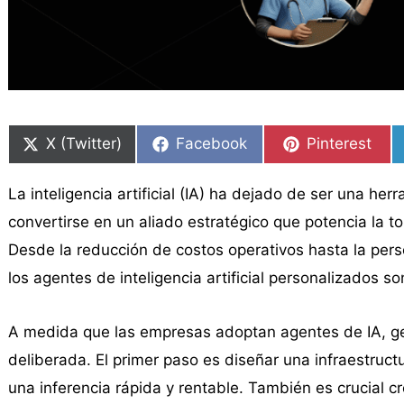
Compartir
Compartir
Compartir
Compartir
Compartir
Compartir
en
en
en
en
en
en
X (Twitter)
Facebook
Pinterest
La inteligencia artificial (IA) ha dejado de ser una he
convertirse en un aliado estratégico que potencia la 
Desde la reducción de costos operativos hasta la pers
los agentes de inteligencia artificial personalizados s
A medida que las empresas adoptan agentes de IA, ge
deliberada. El primer paso es diseñar una infraestruc
una inferencia rápida y rentable. También es crucial c