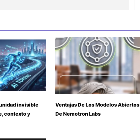
unidad invisible
Ventajas De Los Modelos Abiertos
, contexto y
De Nemotron Labs