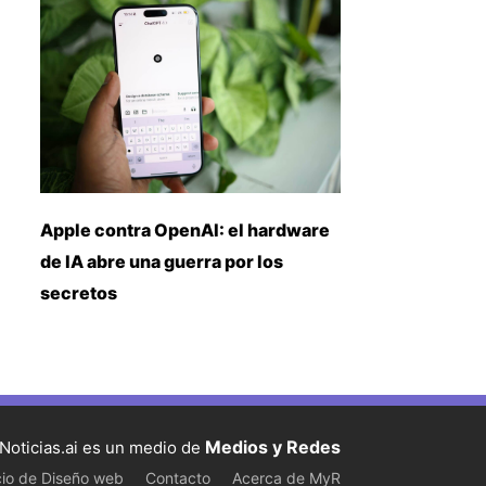
Apple contra OpenAI: el hardware
de IA abre una guerra por los
secretos
Medios y Redes
Noticias.ai es un medio de
cio de Diseño web
Contacto
Acerca de MyR