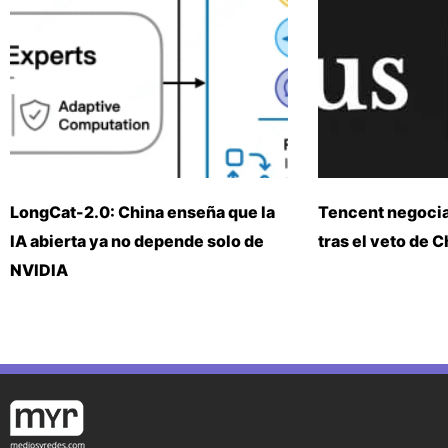
LongCat-2.0: China enseña que la
Tencent negoci
IA abierta ya no depende solo de
tras el veto de 
NVIDIA