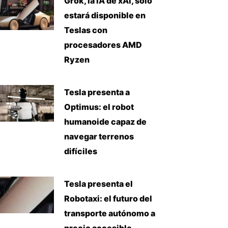
Grok, la IA de xAI, solo
estará disponible en
Teslas con
procesadores AMD
Ryzen
Tesla presenta a
Optimus: el robot
humanoide capaz de
navegar terrenos
difíciles
Tesla presenta el
Robotaxi: el futuro del
transporte autónomo a
precio accesible