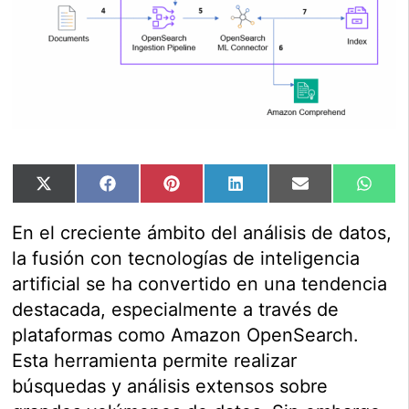
Compartir
Compartir
Compartir
Compartir
Compartir
Comp
X
Facebook
Pinterest
LinkedIn
Email
Wha
en
en
en
en
en
en
(Twitter)
En el creciente ámbito del análisis de datos,
la fusión con tecnologías de inteligencia
artificial se ha convertido en una tendencia
destacada, especialmente a través de
plataformas como Amazon OpenSearch.
Esta herramienta permite realizar
búsquedas y análisis extensos sobre