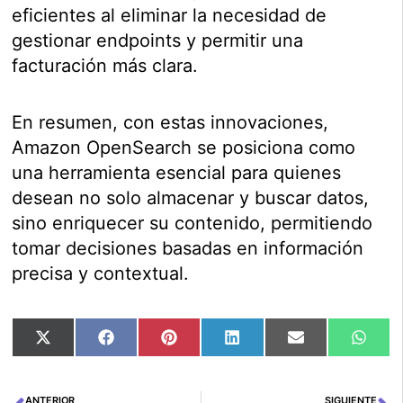
eficientes al eliminar la necesidad de
gestionar endpoints y permitir una
facturación más clara.
En resumen, con estas innovaciones,
Amazon OpenSearch se posiciona como
una herramienta esencial para quienes
desean no solo almacenar y buscar datos,
sino enriquecer su contenido, permitiendo
tomar decisiones basadas en información
precisa y contextual.
Compartir
Compartir
Compartir
Compartir
Compartir
Comp
X
Facebook
Pinterest
LinkedIn
Email
Wha
en
en
en
en
en
en
(Twitter)
ANTERIOR
SIGUIENTE