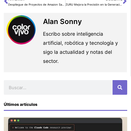
Ant
Si
Despliegue de Proyectos de Amazon SageMaker con Terraform Cloud
ZURU Mejora la Precisión en la Generación de Planos de Piso en un 109% Usando Amazon Bedrock y Amazon SageMaker
Alan Sonny
Escribo sobre inteligencia
artificial, robótica y tecnología y
sigo la actualidad y notas del
sector.
Buscar
Últimos artículos