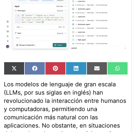
Compartir
Compartir
Compartir
Compartir
Compartir
Comp
X
Facebook
Pinterest
LinkedIn
Email
Wha
en
en
en
en
en
en
(Twitter)
Los modelos de lenguaje de gran escala
(LLMs, por sus siglas en inglés) han
revolucionado la interacción entre humanos
y computadoras, permitiendo una
comunicación más natural con las
aplicaciones. No obstante, en situaciones