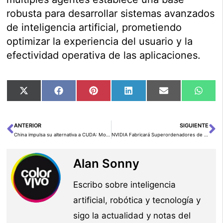
robusta para desarrollar sistemas avanzados
de inteligencia artificial, prometiendo
optimizar la experiencia del usuario y la
efectividad operativa de las aplicaciones.
Compartir
Compartir
Compartir
Compartir
Compartir
Comp
X
Facebook
Pinterest
LinkedIn
Email
Wha
en
en
en
en
en
en
(Twitter)
ANTERIOR
SIGUIENTE
Ant
Si
China impulsa su alternativa a CUDA: Moore Threads lanza MUSA SDK 4.0.1 con soporte para procesadores Intel y ARM
NVIDIA Fabricará Superordenadores de IA en Estados Unidos por Primera Vez
Alan Sonny
Escribo sobre inteligencia
artificial, robótica y tecnología y
sigo la actualidad y notas del