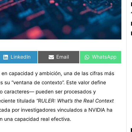
Compartir
Compartir
Compartir
Compartir
Compartir
Compartir
en
en
en
en
en
en
LinkedIn
Email
WhatsApp
en capacidad y ambición, una de las cifras más
 su “ventana de contexto”. Este valor define
o caracteres— pueden ser procesados y
eciente titulada
“RULER: What’s the Real Context
cada por investigadores vinculados a NVIDIA ha
n una capacidad real efectiva.