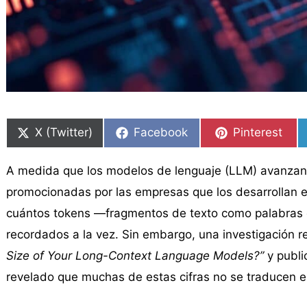
Compartir
Compartir
Compartir
Compartir
Compartir
Compartir
en
en
en
en
en
en
X (Twitter)
Facebook
Pinterest
A medida que los modelos de lenguaje (LLM) avanzan 
promocionadas por las empresas que los desarrollan es
cuántos tokens —fragmentos de texto como palabras 
recordados a la vez. Sin embargo, una investigación r
Size of Your Long-Context Language Models?”
y publi
revelado que muchas de estas cifras no se traducen e