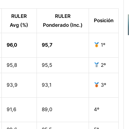
RULER
RULER
Posición
Avg (%)
Ponderado (Inc.)
96,0
95,7
1º
95,8
95,5
2º
93,9
93,1
3º
91,6
89,0
4º