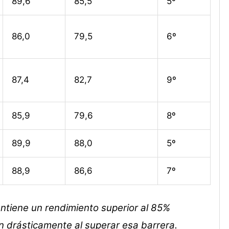
89,6
85,5
5º
86,0
79,5
6º
87,4
82,7
9º
85,9
79,6
8º
89,9
88,0
5º
88,9
86,6
7º
tiene un rendimiento superior al 85%
n drásticamente al superar esa barrera.