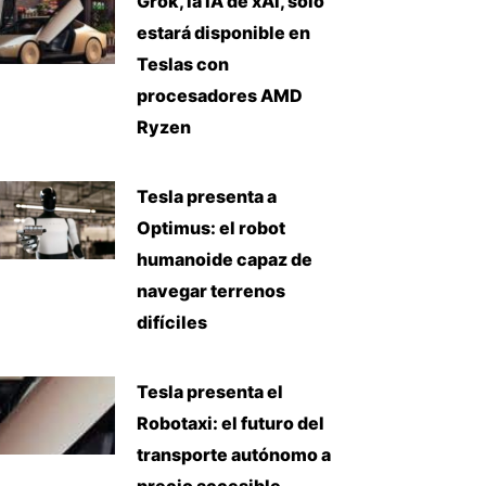
Grok, la IA de xAI, solo
estará disponible en
Teslas con
procesadores AMD
Ryzen
Tesla presenta a
Optimus: el robot
humanoide capaz de
navegar terrenos
difíciles
Tesla presenta el
Robotaxi: el futuro del
transporte autónomo a
precio accesible