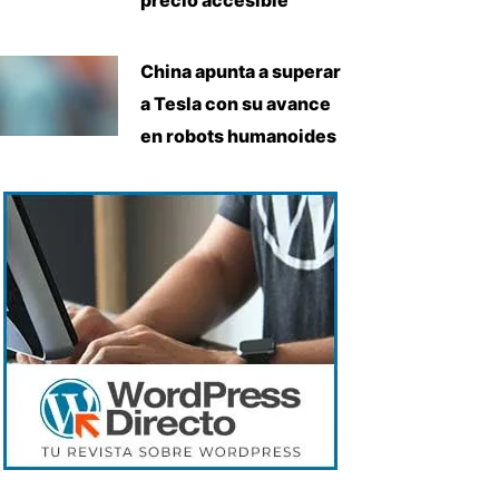
China apunta a superar
a Tesla con su avance
en robots humanoides