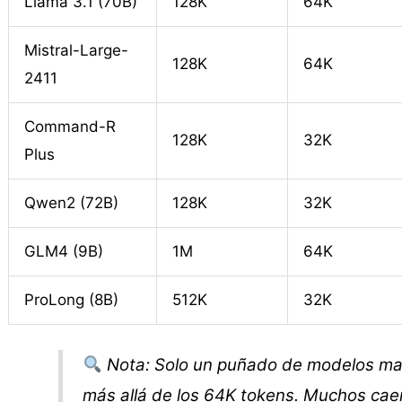
Llama 3.1 (70B)
128K
64K
Mistral-Large-
128K
64K
2411
Command-R
128K
32K
Plus
Qwen2 (72B)
128K
32K
GLM4 (9B)
1M
64K
ProLong (8B)
512K
32K
Nota: Solo un puñado de modelos man
más allá de los 64K tokens. Muchos cae