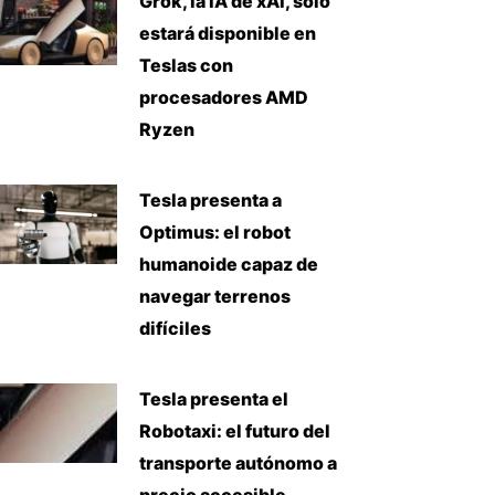
Grok, la IA de xAI, solo
estará disponible en
Teslas con
procesadores AMD
Ryzen
Tesla presenta a
Optimus: el robot
humanoide capaz de
navegar terrenos
difíciles
Tesla presenta el
Robotaxi: el futuro del
transporte autónomo a
precio accesible