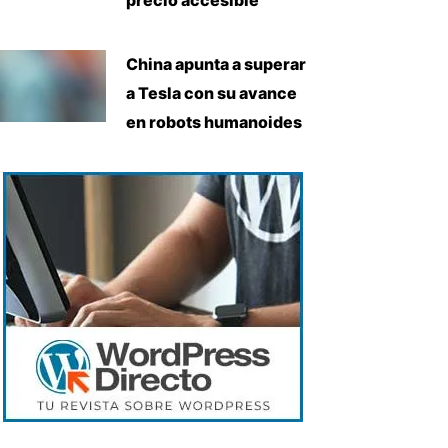
China apunta a superar
a Tesla con su avance
en robots humanoides