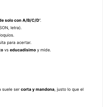
e solo con A/B/C/D
”.
SON, letra).
loquios.
ita para acertar.
to
vs
educadísimo
y mide.
a suele ser
corta y mandona
, justo lo que el