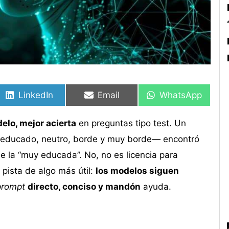
Compartir
Compartir
Compartir
Compartir
Compartir
Compartir
en
en
en
en
en
en
LinkedIn
Email
WhatsApp
elo, mejor acierta
en preguntas tipo test. Un
 educado, neutro, borde y muy borde— encontró
e la “muy educada”. No, no es licencia para
 pista de algo más útil:
los modelos siguen
prompt
directo, conciso y mandón
ayuda.