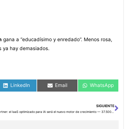
n
gana a “educadísimo y enredado”. Menos rosa,
s ya hay demasiados.
LinkedIn
Email
WhatsApp
SIGUIENTE
Sig
Gartner: el IaaS optimizado para IA será el nuevo motor de crecimiento — 37.500 M$ en 2026 y la inferencia tomará el mando