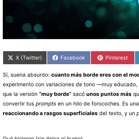
Compartir
Compartir
Compartir
Compartir
Compartir
Compartir
en
en
en
en
en
en
X (Twitter)
Facebook
Pinterest
Sí, suena absurdo:
cuanto más borde eres con el mod
experimento con variaciones de tono —muy educado,
que la versión
“muy borde”
sacó
unos puntos más
qu
convertir tus
prompts
en un hilo de forocoches. Es una
reaccionando a rasgos superficiales
del texto, y un
Qué hicieron (sin épica ni humo)