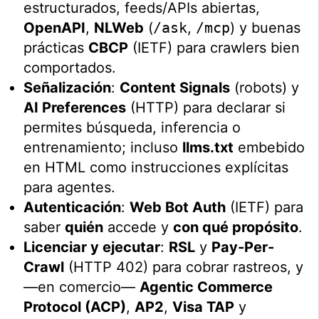
estructurados, feeds/APIs abiertas,
OpenAPI
,
NLWeb
(
/ask
,
/mcp
) y buenas
prácticas
CBCP
(IETF) para crawlers bien
comportados.
Señalización
:
Content Signals
(robots) y
AI Preferences
(HTTP) para declarar si
permites búsqueda, inferencia o
entrenamiento; incluso
llms.txt
embebido
en HTML como instrucciones explícitas
para agentes.
Autenticación
:
Web Bot Auth
(IETF) para
saber
quién
accede y
con qué propósito
.
Licenciar y ejecutar
:
RSL
y
Pay-Per-
Crawl
(HTTP 402) para cobrar rastreos, y
—en comercio—
Agentic Commerce
Protocol (ACP)
,
AP2
,
Visa TAP
y