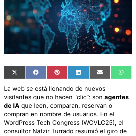
Compartir
Compartir
Compartir
Compartir
Compartir
Comp
X
Facebook
Pinterest
LinkedIn
Email
Wha
en
en
en
en
en
en
(Twitter)
La web se está llenando de nuevos
visitantes que no hacen “clic”: son
agentes
de IA
que leen, comparan, reservan o
compran en nombre de usuarios. En el
WordPress Tech Congress (WCVLC25), el
consultor Natzir Turrado resumió el giro de