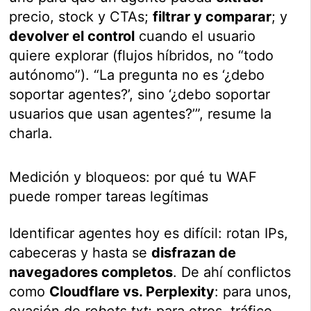
precio, stock y CTAs;
filtrar y comparar
; y
devolver el control
cuando el usuario
quiere explorar (flujos híbridos, no “todo
autónomo”). “La pregunta no es ‘¿debo
soportar agentes?’, sino ‘¿debo soportar
usuarios que usan agentes?’”, resume la
charla.
Medición y bloqueos: por qué tu WAF
puede romper tareas legítimas
Identificar agentes hoy es difícil: rotan IPs,
cabeceras y hasta se
disfrazan de
navegadores completos
. De ahí conflictos
como
Cloudflare vs. Perplexity
: para unos,
evasión de
robots.txt
; para otros, tráfico