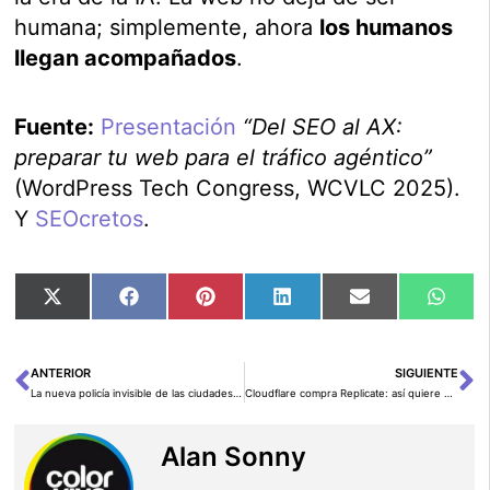
humana; simplemente, ahora
los humanos
llegan acompañados
.
Fuente:
Presentación
“Del SEO al AX:
preparar tu web para el tráfico agéntico”
(WordPress Tech Congress, WCVLC 2025).
Y
SEOcretos
.
Compartir
Compartir
Compartir
Compartir
Compartir
Comp
X
Facebook
Pinterest
LinkedIn
Email
Wha
en
en
en
en
en
en
(Twitter)
ANTERIOR
SIGUIENTE
Ant
Si
La nueva policía invisible de las ciudades: así se despliega la vigilancia con IA en el tráfico español
Cloudflare compra Replicate: así quiere construir la “nube de la IA” para la próxima década
Alan Sonny