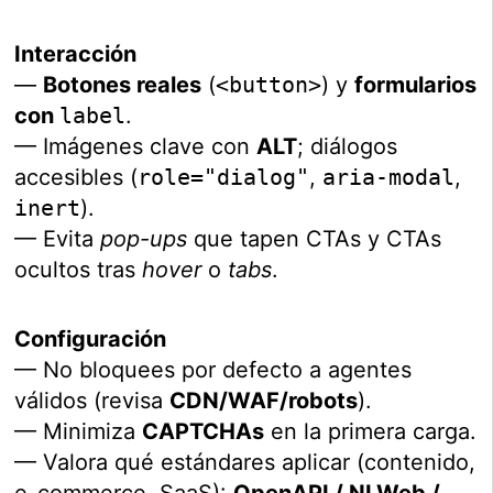
Interacción
—
Botones reales
(
<button>
) y
formularios
con
label
.
— Imágenes clave con
ALT
; diálogos
accesibles (
role="dialog"
,
aria-modal
,
inert
).
— Evita
pop-ups
que tapen CTAs y CTAs
ocultos tras
hover
o
tabs
.
Configuración
— No bloquees por defecto a agentes
válidos (revisa
CDN/WAF/robots
).
— Minimiza
CAPTCHAs
en la primera carga.
— Valora qué estándares aplicar (contenido,
e-commerce, SaaS):
OpenAPI / NLWeb /