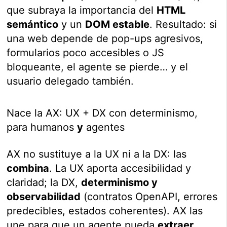
que subraya la importancia del
HTML
semántico
y un
DOM estable
. Resultado: si
una web depende de pop-ups agresivos,
formularios poco accesibles o JS
bloqueante, el agente se pierde… y el
usuario delegado también.
Nace la AX: UX + DX con determinismo,
para humanos
y
agentes
AX no sustituye a la UX ni a la DX: las
combina
. La UX aporta accesibilidad y
claridad; la DX,
determinismo y
observabilidad
(contratos OpenAPI, errores
predecibles, estados coherentes). AX las
une para que un agente pueda
extraer