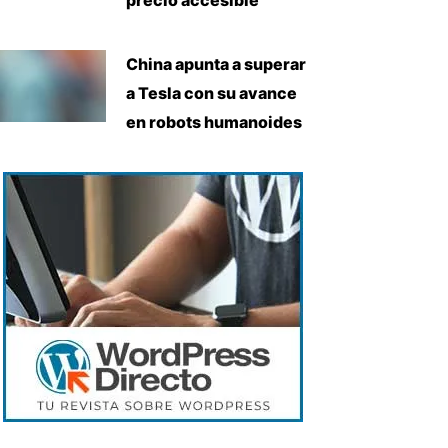
China apunta a superar
a Tesla con su avance
en robots humanoides