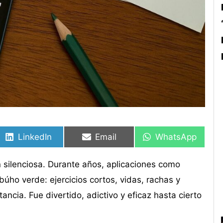
Compartir
Compartir
Compartir
Compartir
Compartir
Compartir
en
en
en
en
en
en
LinkedIn
Email
WhatsApp
n silenciosa. Durante años, aplicaciones como
úho verde: ejercicios cortos, vidas, rachas y
ncia. Fue divertido, adictivo y eficaz hasta cierto