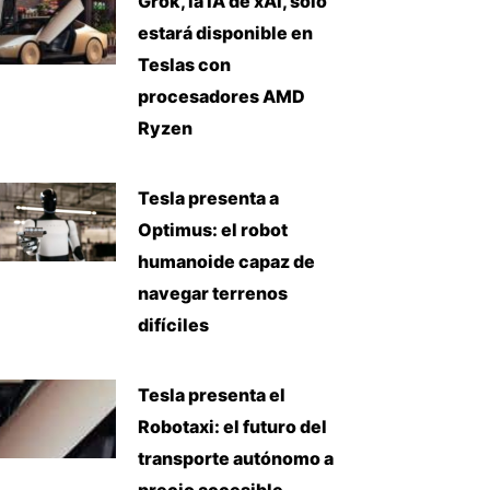
Grok, la IA de xAI, solo
estará disponible en
Teslas con
procesadores AMD
Ryzen
Tesla presenta a
Optimus: el robot
humanoide capaz de
navegar terrenos
difíciles
Tesla presenta el
Robotaxi: el futuro del
transporte autónomo a
precio accesible