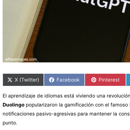
Compartir
Compartir
Compartir
Compartir
Compartir
Compartir
en
en
en
en
en
en
X (Twitter)
Facebook
Pinterest
El aprendizaje de idiomas está viviendo una revolució
Duolingo
popularizaron la gamificación con el famoso b
notificaciones pasivo-agresivas para mantener la consta
punto.