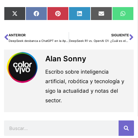
Compartir
Compartir
Compartir
Compartir
Compartir
Comp
X
Facebook
Pinterest
LinkedIn
Email
Wha
en
en
en
en
en
en
(Twitter)
ANTERIOR
SIGUIENTE
Ant
Si
DeepSeek desbanca a ChatGPT en la App Store de Apple: ¿un nuevo líder en inteligencia artificial?
DeepSeek R1 vs. OpenAI O1: ¿Cuál es el mejor modelo de IA para razonamiento avanzado?
Alan Sonny
Escribo sobre inteligencia
artificial, robótica y tecnología y
sigo la actualidad y notas del
sector.
Buscar