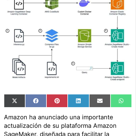
Compartir
Compartir
Compartir
Compartir
Compartir
Comp
X
Facebook
Pinterest
LinkedIn
Email
Wha
en
en
en
en
en
en
(Twitter)
Amazon ha anunciado una importante
actualización de su plataforma Amazon
SageMaker, diseñada para facilitar la