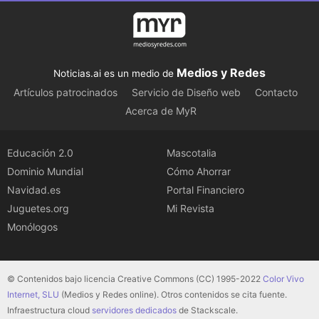
Medios y Redes
Noticias.ai es un medio de
Artículos patrocinados
Servicio de Diseño web
Contacto
Acerca de MyR
Educación 2.0
Mascotalia
Dominio Mundial
Cómo Ahorrar
Navidad.es
Portal Financiero
Juguetes.org
Mi Revista
Monólogos
© Contenidos bajo licencia Creative Commons (CC) 1995-2022
Color Vivo
Internet, SLU
(Medios y Redes online). Otros contenidos se cita fuente.
Infraestructura cloud
servidores dedicados
de Stackscale.