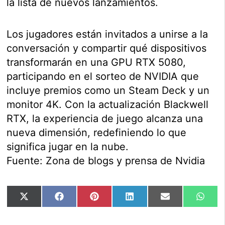
la lista de nuevos lanzamientos.
Los jugadores están invitados a unirse a la
conversación y compartir qué dispositivos
transformarán en una GPU RTX 5080,
participando en el sorteo de NVIDIA que
incluye premios como un Steam Deck y un
monitor 4K. Con la actualización Blackwell
RTX, la experiencia de juego alcanza una
nueva dimensión, redefiniendo lo que
significa jugar en la nube.
Fuente: Zona de blogs y prensa de Nvidia
Compartir
Compartir
Compartir
Compartir
Compartir
Comp
X
Facebook
Pinterest
LinkedIn
Email
Wha
en
en
en
en
en
en
(Twitter)