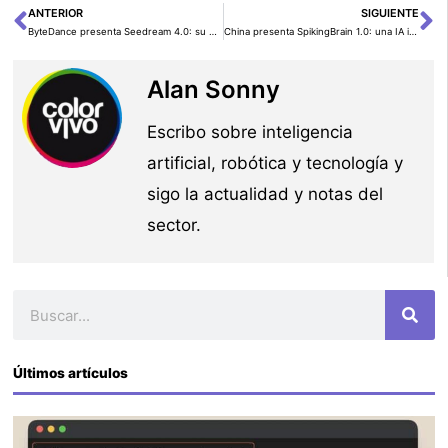
ANTERIOR
SIGUIENTE
Ant
Si
ByteDance presenta Seedream 4.0: su nueva IA de imágenes que apunta directo a “Nano Banana” (Gemini 2.5 Flash Image)
China presenta SpikingBrain 1.0: una IA inspirada en el cerebro humano que promete superar a ChatGPT en velocidad y eficiencia
Alan Sonny
Escribo sobre inteligencia
artificial, robótica y tecnología y
sigo la actualidad y notas del
sector.
Buscar
Últimos artículos