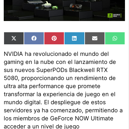
Compartir
Compartir
Compartir
Compartir
Compartir
Comp
X
Facebook
Pinterest
LinkedIn
Email
Wha
en
en
en
en
en
en
(Twitter)
NVIDIA ha revolucionado el mundo del
gaming en la nube con el lanzamiento de
sus nuevos SuperPODs Blackwell RTX
5080, proporcionando un rendimiento de
ultra alta performance que promete
transformar la experiencia de juego en el
mundo digital. El despliegue de estos
servidores ya ha comenzado, permitiendo a
los miembros de GeForce NOW Ultimate
acceder a un nivel de juego