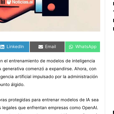
Compartir
Compartir
Compartir
Compartir
Compartir
Compartir
en
en
en
en
en
en
LinkedIn
Email
WhatsApp
en el entrenamiento de modelos de inteligencia
 IA generativa comenzó a expandirse. Ahora, con
gencia artificial impulsado por la administración
unto álgido.
obras protegidas para entrenar modelos de IA sea
os legales que enfrentan empresas como OpenAI.