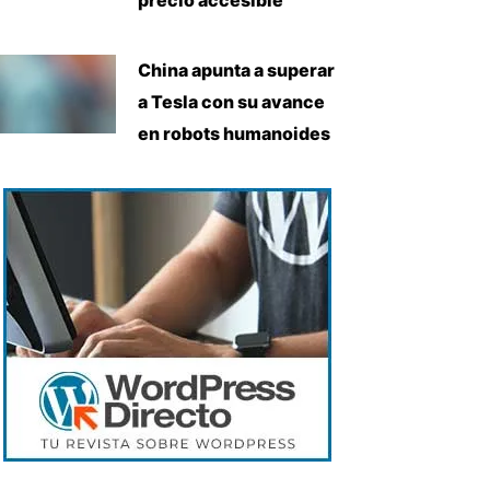
China apunta a superar
a Tesla con su avance
en robots humanoides