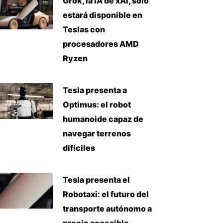
Grok, la IA de xAI, solo
estará disponible en
Teslas con
procesadores AMD
Ryzen
Tesla presenta a
Optimus: el robot
humanoide capaz de
navegar terrenos
difíciles
Tesla presenta el
Robotaxi: el futuro del
transporte autónomo a
precio accesible