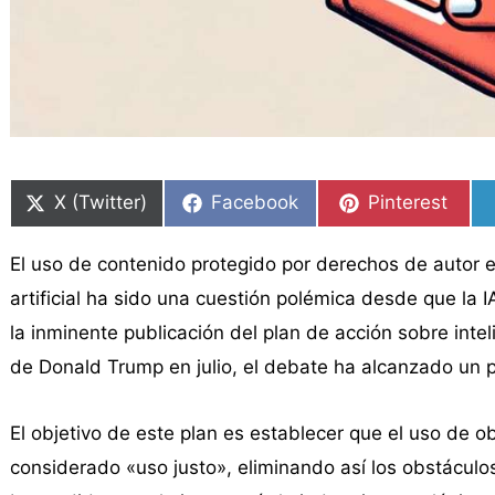
Compartir
Compartir
Compartir
Compartir
Compartir
Compartir
en
en
en
en
en
en
X (Twitter)
Facebook
Pinterest
El uso de contenido protegido por derechos de autor 
artificial ha sido una cuestión polémica desde que la
la inminente publicación del plan de acción sobre inteli
de Donald Trump en julio, el debate ha alcanzado un p
El objetivo de este plan es establecer que el uso de 
considerado «uso justo», eliminando así los obstácul