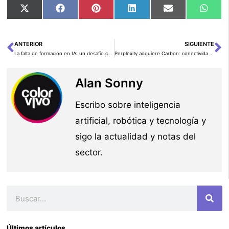
Compartir
Compartir
Compartir
Compartir
Compartir
Comp
X
Facebook
Pinterest
LinkedIn
Email
Wha
en
en
en
en
en
en
(Twitter)
ANTERIOR
SIGUIENTE
Ant
Si
La falta de formación en IA: un desafío crítico para la ciberseguridad en España
Perplexity adquiere Carbon: conectividad de datos al servicio de la IA
Alan Sonny
Escribo sobre inteligencia
artificial, robótica y tecnología y
sigo la actualidad y notas del
sector.
Buscar
Últimos artículos