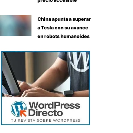
China apunta a superar
a Tesla con su avance
en robots humanoides
iente