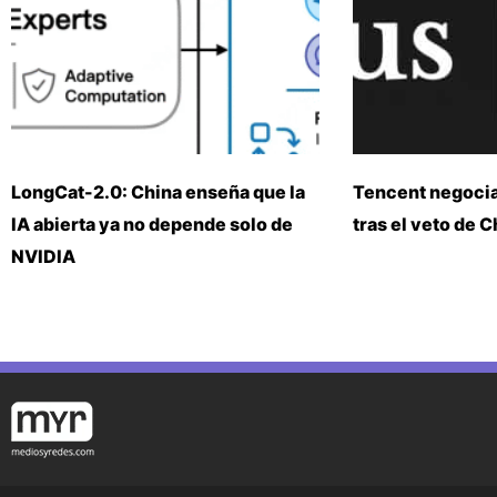
LongCat-2.0: China enseña que la
Tencent negoci
IA abierta ya no depende solo de
tras el veto de 
NVIDIA