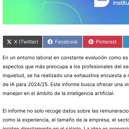
Compartir
Compartir
Compartir
Compartir
Compartir
Compartir
en
en
en
en
en
en
X (Twitter)
Facebook
Pinterest
En un entorno laboral en constante evolución como es el 
aspectos que más preocupa a los profesionales del sec
inquietud, se ha realizado una exhaustiva encuesta a n
de IA para 2024/25. Este informe busca ofrecer una vis
manejan en el ámbito de la inteligencia artificial.
El informe no solo recoge datos sobre las remuneraci
como la experiencia, el tamaño de la empresa, el sector
inciden directamente en el salario. La idea es proporc