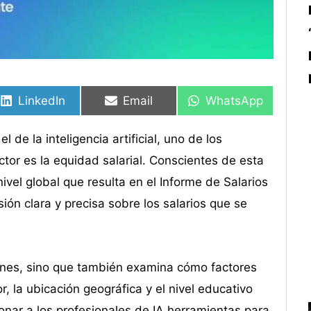
Compartir
Compartir
Compartir
Compartir
Compartir
Compartir
en
en
en
en
en
en
LinkedIn
Email
WhatsApp
de la inteligencia artificial, uno de los
tor es la equidad salarial. Conscientes de esta
ivel global que resulta en el Informe de Salarios
ión clara y precisa sobre los salarios que se
ones, sino que también examina cómo factores
, la ubicación geográfica y el nivel educativo
ionar a los profesionales de IA herramientas para