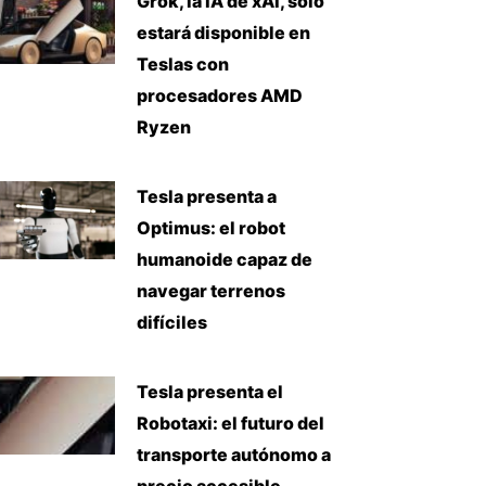
Grok, la IA de xAI, solo
estará disponible en
Teslas con
procesadores AMD
Ryzen
Tesla presenta a
Optimus: el robot
humanoide capaz de
navegar terrenos
difíciles
Tesla presenta el
Robotaxi: el futuro del
transporte autónomo a
precio accesible