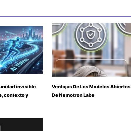
unidad invisible
Ventajas De Los Modelos Abiertos
, contexto y
De Nemotron Labs