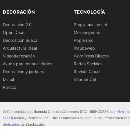
DECORACIÓN
TECNOLOGÍA
Decoracion 2.0
Programacion.net
Open Deco
Messenger.es
Decoración Sueca
Appleismo
Arquitectura Ideal
Incubaweb
Videodecoración
WordPress Directo
Ayuda para manualidades
Redes Sociales
Decoración y jardines
Revista Cloud
Mimub
Internet Útil
Pórtico
© Contenidos bajo licencia Creative Commons (CC) 1995-2022
Color Vivo Int
SLU
(Medios y Redes online). Otros contenidos se cita fuente. Infraestructura
dedicados
de Stackscale.