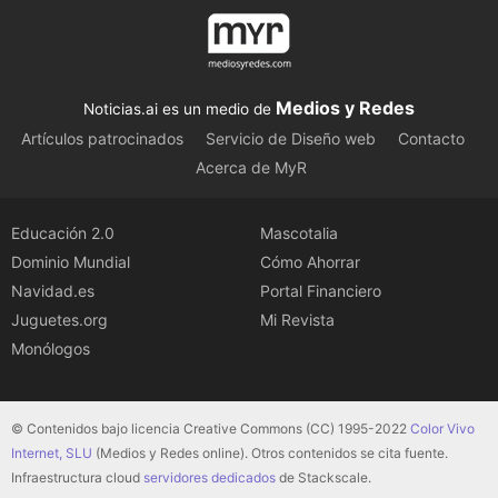
Medios y Redes
Noticias.ai es un medio de
Artículos patrocinados
Servicio de Diseño web
Contacto
Acerca de MyR
Educación 2.0
Mascotalia
Dominio Mundial
Cómo Ahorrar
Navidad.es
Portal Financiero
Juguetes.org
Mi Revista
Monólogos
© Contenidos bajo licencia Creative Commons (CC) 1995-2022
Color Vivo
Internet, SLU
(Medios y Redes online). Otros contenidos se cita fuente.
Infraestructura cloud
servidores dedicados
de Stackscale.