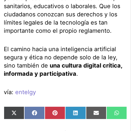
sanitarios, educativos o laborales. Que los
ciudadanos conozcan sus derechos y los
límites legales de la tecnología es tan
importante como el propio reglamento.
El camino hacia una inteligencia artificial
segura y ética no depende solo de la ley,
sino también de
una cultura digital crítica,
informada y participativa
.
vía:
entelgy
Compartir
Compartir
Compartir
Compartir
Compartir
Comp
X
Facebook
Pinterest
LinkedIn
Email
Wha
en
en
en
en
en
en
(Twitter)