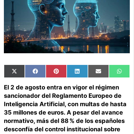
Compartir
Compartir
Compartir
Compartir
Compartir
Comp
X
Facebook
Pinterest
LinkedIn
Email
Wha
en
en
en
en
en
en
(Twitter)
El 2 de agosto entra en vigor el régimen
sancionador del Reglamento Europeo de
Inteligencia Artificial, con multas de hasta
35 millones de euros. A pesar del avance
normativo, más del 88 % de los españoles
desconfía del control institucional sobre