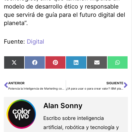
modelo de desarrollo ético y responsable
que servirá de guía para el futuro digital del
planeta”.
Fuente:
Digital
Compartir
Compartir
Compartir
Compartir
Compartir
Comp
X
Facebook
Pinterest
LinkedIn
Email
Wha
en
en
en
en
en
en
(Twitter)
ANTERIOR
SIGUIENTE
Ant
Si
Potencia la Inteligencia de Marketing con Amazon Bedrock y LLMs para la Creación de Contenidos, Análisis de Sentimientos y Evaluación del Rendimiento de Campañas
¿IA para usar o para crear valor? IBM plantea el gran dilema empresarial con Inteligencia Artificial
Alan Sonny
Escribo sobre inteligencia
artificial, robótica y tecnología y