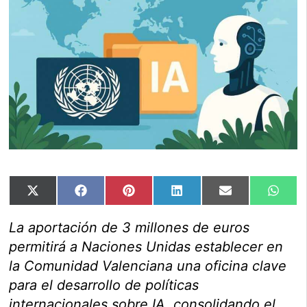
Compartir
Compartir
Compartir
Compartir
Compartir
Comp
X
Facebook
Pinterest
LinkedIn
Email
Wha
en
en
en
en
en
en
(Twitter)
La aportación de 3 millones de euros
permitirá a Naciones Unidas establecer en
la Comunidad Valenciana una oficina clave
para el desarrollo de políticas
internacionales sobre IA, consolidando el