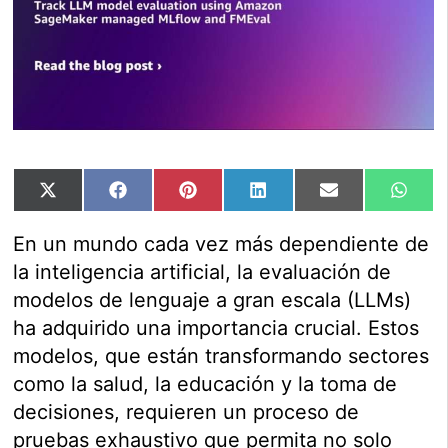
Compartir
Compartir
Compartir
Compartir
Compartir
Comp
X
Facebook
Pinterest
LinkedIn
Email
Wha
en
en
en
en
en
en
(Twitter)
En un mundo cada vez más dependiente de
la inteligencia artificial, la evaluación de
modelos de lenguaje a gran escala (LLMs)
ha adquirido una importancia crucial. Estos
modelos, que están transformando sectores
como la salud, la educación y la toma de
decisiones, requieren un proceso de
pruebas exhaustivo que permita no solo