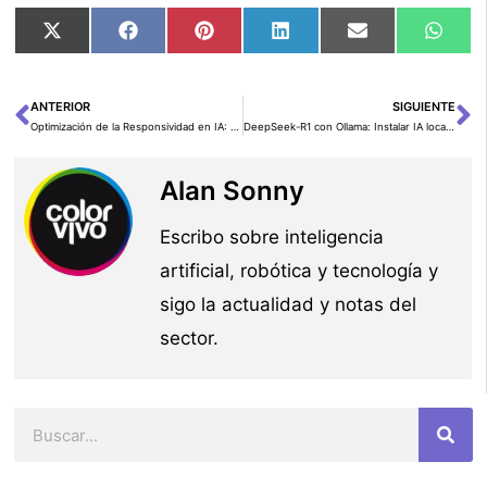
Compartir
Compartir
Compartir
Compartir
Compartir
Comp
X
Facebook
Pinterest
LinkedIn
Email
Wha
en
en
en
en
en
en
(Twitter)
ANTERIOR
SIGUIENTE
Ant
Si
Optimización de la Responsividad en IA: Guía Práctica para un Inferencia Optimizada con Latencia en Amazon Bedrock
DeepSeek-R1 con Ollama: Instalar IA localmente sin depender de la nube
Alan Sonny
Escribo sobre inteligencia
artificial, robótica y tecnología y
sigo la actualidad y notas del
sector.
Buscar