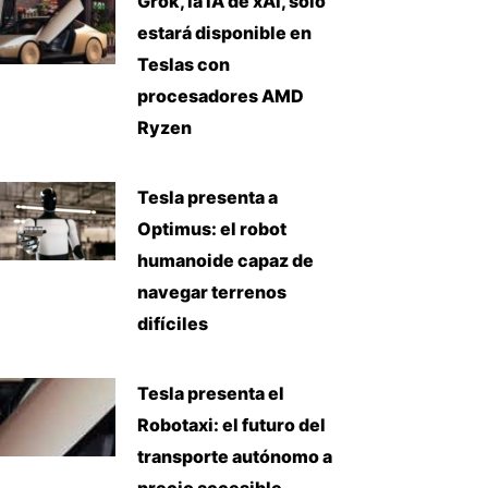
Grok, la IA de xAI, solo
estará disponible en
Teslas con
procesadores AMD
Ryzen
Tesla presenta a
Optimus: el robot
humanoide capaz de
navegar terrenos
difíciles
Tesla presenta el
Robotaxi: el futuro del
transporte autónomo a
precio accesible