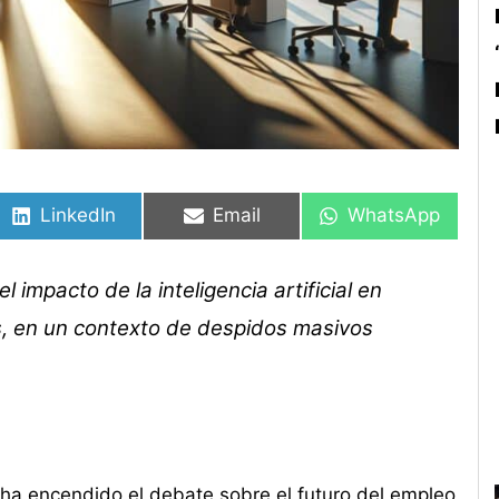
Compartir
Compartir
Compartir
Compartir
Compartir
Compartir
en
en
en
en
en
en
LinkedIn
Email
WhatsApp
 impacto de la inteligencia artificial en
s, en un contexto de despidos masivos
 ha encendido el debate sobre el futuro del empleo