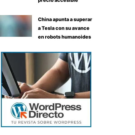
China apunta a superar
a Tesla con su avance
en robots humanoides