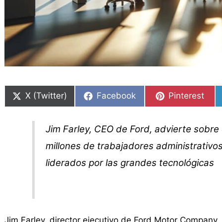
Compartir
Compartir
Compartir
Compartir
Compartir
Compartir
en
en
en
en
en
en
X (Twitter)
Facebook
Pinterest
Jim Farley, CEO de Ford, advierte sobre el
millones de trabajadores administrativo
liderados por las grandes tecnológicas
Jim Farley, director ejecutivo de Ford Motor Company,