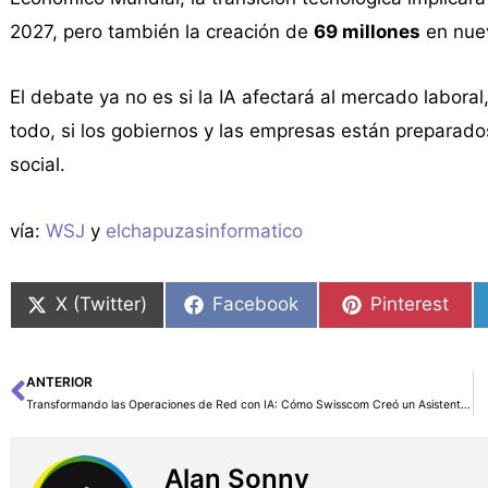
2027, pero también la creación de
69 millones
en nue
El debate ya no es si la IA afectará al mercado labora
todo, si los gobiernos y las empresas están preparad
social.
vía:
WSJ
y
elchapuzasinformatico
X (Twitter)
Facebook
Pinterest
ANTERIOR
Ant
Transformando las Operaciones de Red con IA: Cómo Swisscom Creó un Asistente de Red Usando Amazon Bedrock
Alan Sonny