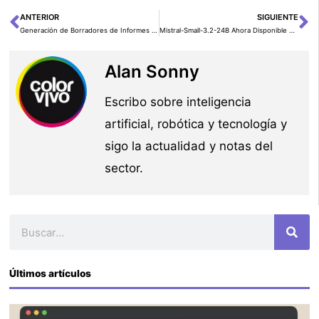
ANTERIOR
SIGUIENTE
Ant
Si
Generación de Borradores de Informes de Transacciones Sospechosas para el Cumplimiento Financiero Usando IA Generativa
Mistral-Small-3.2-24B Ahora Disponible en Amazon Bedrock Marketplace y Amazon SageMaker JumpStart
Alan Sonny
Escribo sobre inteligencia
artificial, robótica y tecnología y
sigo la actualidad y notas del
sector.
Buscar
Últimos artículos