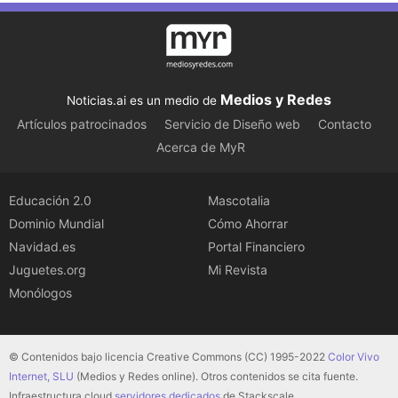
Medios y Redes
Noticias.ai es un medio de
Artículos patrocinados
Servicio de Diseño web
Contacto
Acerca de MyR
Educación 2.0
Mascotalia
Dominio Mundial
Cómo Ahorrar
Navidad.es
Portal Financiero
Juguetes.org
Mi Revista
Monólogos
© Contenidos bajo licencia Creative Commons (CC) 1995-2022
Color Vivo
Internet, SLU
(Medios y Redes online). Otros contenidos se cita fuente.
Infraestructura cloud
servidores dedicados
de Stackscale.