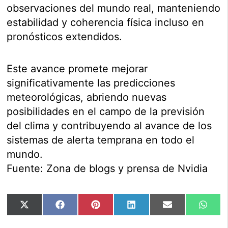
observaciones del mundo real, manteniendo
estabilidad y coherencia física incluso en
pronósticos extendidos.
Este avance promete mejorar
significativamente las predicciones
meteorológicas, abriendo nuevas
posibilidades en el campo de la previsión
del clima y contribuyendo al avance de los
sistemas de alerta temprana en todo el
mundo.
Fuente: Zona de blogs y prensa de Nvidia
Compartir
Compartir
Compartir
Compartir
Compartir
Comp
X
Facebook
Pinterest
LinkedIn
Email
Wha
en
en
en
en
en
en
(Twitter)