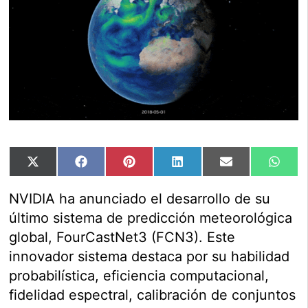
Compartir
Compartir
Compartir
Compartir
Compartir
Comp
X
Facebook
Pinterest
LinkedIn
Email
Wha
en
en
en
en
en
en
(Twitter)
NVIDIA ha anunciado el desarrollo de su
último sistema de predicción meteorológica
global, FourCastNet3 (FCN3). Este
innovador sistema destaca por su habilidad
probabilística, eficiencia computacional,
fidelidad espectral, calibración de conjuntos