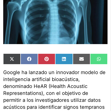
Compartir
Compartir
Compartir
Compartir
Compartir
Comp
X
Facebook
Pinterest
LinkedIn
Email
Wha
en
en
en
en
en
en
(Twitter)
Google ha lanzado un innovador modelo de
inteligencia artificial bioacústica,
denominado HeAR (Health Acoustic
Representations), con el objetivo de
permitir a los investigadores utilizar datos
acústicos para identificar signos tempranos