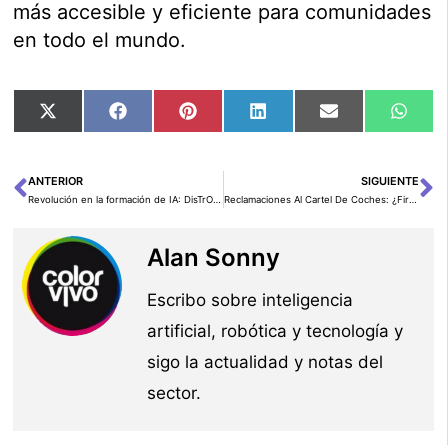
más accesible y eficiente para comunidades
en todo el mundo.
Compartir
Compartir
Compartir
Compartir
Compartir
Comp
X
Facebook
Pinterest
LinkedIn
Email
Wha
en
en
en
en
en
en
(Twitter)
ANTERIOR
SIGUIENTE
Ant
Si
Revolución en la formación de IA: DisTrO permite entrenar modelos avanzados desde casa
Reclamaciones Al Cartel De Coches: ¿Firmas Legales Especializadas O Asociaciones De Consumidores?
Alan Sonny
Escribo sobre inteligencia
artificial, robótica y tecnología y
sigo la actualidad y notas del
sector.