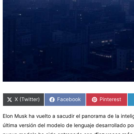
Compartir
Compartir
Compartir
Compartir
Compartir
Compartir
en
en
en
en
en
en
X (Twitter)
Facebook
Pinterest
Elon Musk ha vuelto a sacudir el panorama de la intelig
última versión del modelo de lenguaje desarrollado p