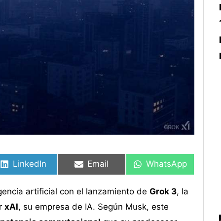
Compartir
Compartir
Compartir
Compartir
Compartir
Compartir
en
en
en
en
en
en
LinkedIn
Email
WhatsApp
encia artificial con el lanzamiento de
Grok 3
, la
or
xAI
, su empresa de IA. Según Musk, este