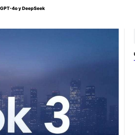
a a GPT-4o y DeepSeek