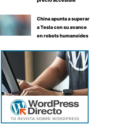
China apunta a superar
a Tesla con su avance
en robots humanoides