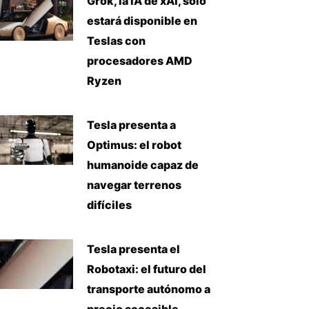
Grok, la IA de xAI, solo
estará disponible en
Teslas con
procesadores AMD
Ryzen
Tesla presenta a
Optimus: el robot
humanoide capaz de
navegar terrenos
difíciles
Tesla presenta el
Robotaxi: el futuro del
transporte autónomo a
precio accesible