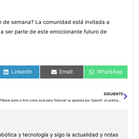
fin de semana? La comunidad está invitada a
 a ser parte de este emocionante futuro de
LinkedIn
Email
WhatsApp
SIGUIENTE
Sig
SoftBank pone a Arm como aval para financiar su apuesta por OpenAI: un préstamo con “efecto dominó” si cae la acción
robótica y tecnología y sigo la actualidad y notas