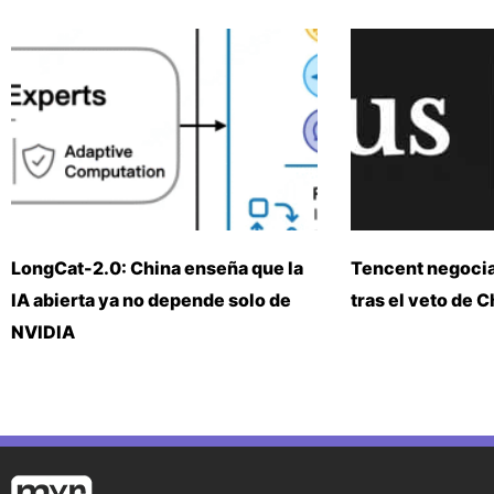
LongCat-2.0: China enseña que la
Tencent negoci
IA abierta ya no depende solo de
tras el veto de 
NVIDIA