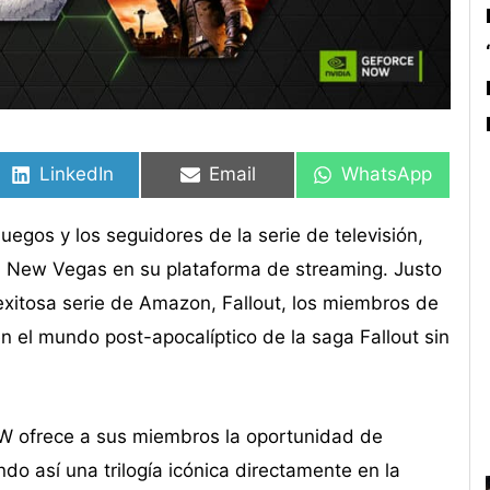
Compartir
Compartir
Compartir
Compartir
Compartir
Compartir
en
en
en
en
en
en
LinkedIn
Email
WhatsApp
egos y los seguidores de la serie de televisión,
 New Vegas en su plataforma de streaming. Justo
exitosa serie de Amazon, Fallout, los miembros de
el mundo post-apocalíptico de la saga Fallout sin
W ofrece a sus miembros la oportunidad de
do así una trilogía icónica directamente en la