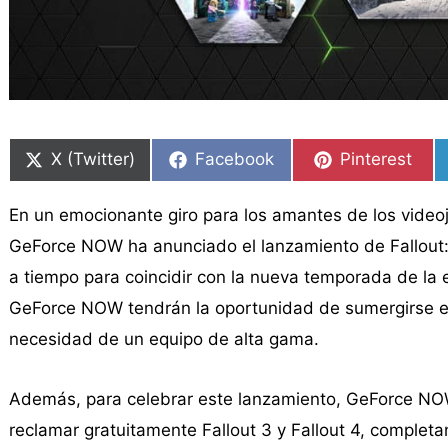
Compartir
Compartir
Compartir
Compartir
Compartir
Compartir
en
en
en
en
en
en
X (Twitter)
Facebook
Pinterest
En un emocionante giro para los amantes de los videoju
GeForce NOW ha anunciado el lanzamiento de Fallout:
a tiempo para coincidir con la nueva temporada de la 
GeForce NOW tendrán la oportunidad de sumergirse en 
necesidad de un equipo de alta gama.
Además, para celebrar este lanzamiento, GeForce NO
reclamar gratuitamente Fallout 3 y Fallout 4, completan