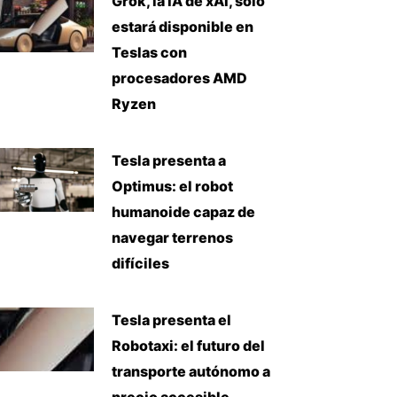
Grok, la IA de xAI, solo
estará disponible en
Teslas con
procesadores AMD
Ryzen
Tesla presenta a
Optimus: el robot
humanoide capaz de
navegar terrenos
difíciles
Tesla presenta el
Robotaxi: el futuro del
transporte autónomo a
precio accesible