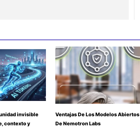
unidad invisible
Ventajas De Los Modelos Abiertos
, contexto y
De Nemotron Labs