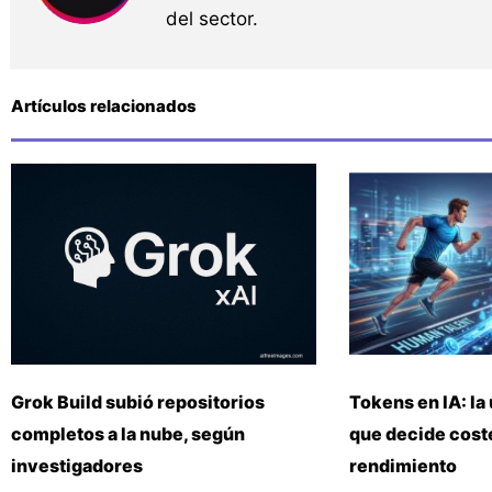
del sector.
Artículos relacionados
Grok Build subió repositorios
Tokens en IA: la 
completos a la nube, según
que decide coste
investigadores
rendimiento