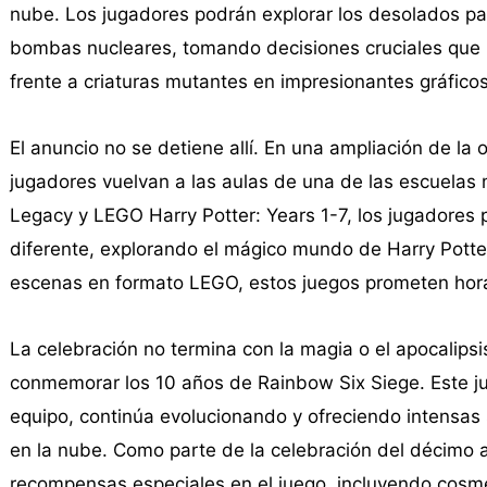
nube. Los jugadores podrán explorar los desolados p
bombas nucleares, tomando decisiones cruciales que i
frente a criaturas mutantes en impresionantes gráficos
El anuncio no se detiene allí. En una ampliación de l
jugadores vuelvan a las aulas de una de las escuel
Legacy y LEGO Harry Potter: Years 1-7, los jugadores
diferente, explorando el mágico mundo de Harry Potte
escenas en formato LEGO, estos juegos prometen horas
La celebración no termina con la magia o el apocalip
conmemorar los 10 años de Rainbow Six Siege. Este ju
equipo, continúa evolucionando y ofreciendo intensas
en la nube. Como parte de la celebración del décimo a
recompensas especiales en el juego, incluyendo cosmét