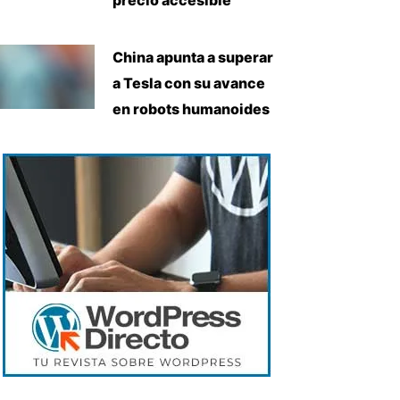
China apunta a superar
a Tesla con su avance
en robots humanoides