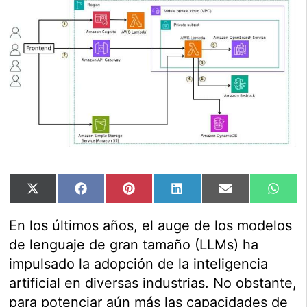
Compartir
Compartir
Compartir
Compartir
Compartir
Comp
X
Facebook
Pinterest
LinkedIn
Email
Wha
en
en
en
en
en
en
(Twitter)
En los últimos años, el auge de los modelos
de lenguaje de gran tamaño (LLMs) ha
impulsado la adopción de la inteligencia
artificial en diversas industrias. No obstante,
para potenciar aún más las capacidades de