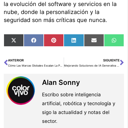
la evolución del software y servicios en la
nube, donde la personalización y la
seguridad son más críticas que nunca.
Compartir
Compartir
Compartir
Compartir
Compartir
Comp
X
Facebook
Pinterest
LinkedIn
Email
Wha
en
en
en
en
en
en
(Twitter)
ANTERIOR
SIGUIENTE
Ant
Si
Cómo Las Marcas Globales Escalan La Publicidad Personalizada Con IA Y Generación De Contenido 3D
Mejorando Soluciones de IA Generativa con Amazon Q Index y el Protocolo de Contexto del Modelo – Parte 1
Alan Sonny
Escribo sobre inteligencia
artificial, robótica y tecnología y
sigo la actualidad y notas del
sector.