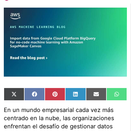
Compartir
Compartir
Compartir
Compartir
Compartir
Comp
X
Facebook
Pinterest
LinkedIn
Email
Wha
en
en
en
en
en
en
(Twitter)
En un mundo empresarial cada vez más
centrado en la nube, las organizaciones
enfrentan el desafío de gestionar datos