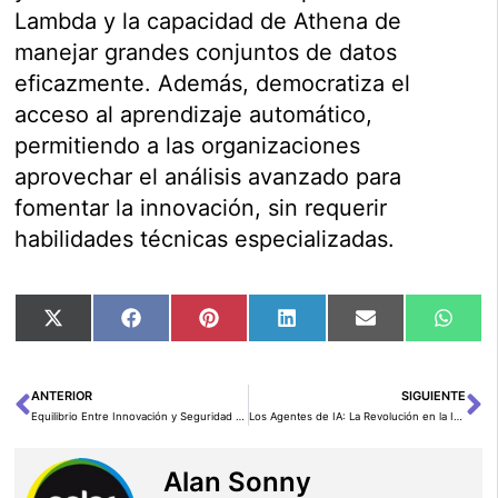
Lambda y la capacidad de Athena de
manejar grandes conjuntos de datos
eficazmente. Además, democratiza el
acceso al aprendizaje automático,
permitiendo a las organizaciones
aprovechar el análisis avanzado para
fomentar la innovación, sin requerir
habilidades técnicas especializadas.
Compartir
Compartir
Compartir
Compartir
Compartir
Comp
X
Facebook
Pinterest
LinkedIn
Email
Wha
en
en
en
en
en
en
(Twitter)
ANTERIOR
SIGUIENTE
Ant
Si
Equilibrio Entre Innovación y Seguridad con Karanveer Anand
Los Agentes de IA: La Revolución en la Inteligencia Artificial en 2024
Alan Sonny