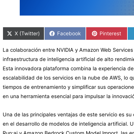
Compartir
Compartir
Compartir
Compartir
Compartir
Compartir
en
en
en
en
en
en
X (Twitter)
Facebook
Pinterest
La colaboración entre NVIDIA y Amazon Web Services 
infraestructura de inteligencia artificial de alto rend
Esta innovadora plataforma combina la experiencia de
escalabilidad de los servicios en la nube de AWS, lo q
tiempos de entrenamiento y simplificar sus operacion
en una herramienta esencial para impulsar la innovación 
Una de las principales ventajas de este servicio es su 
en el desarrollo de modelos de inteligencia artificial
Run:ai y Amazon Bedrock Custom Model Import, las e