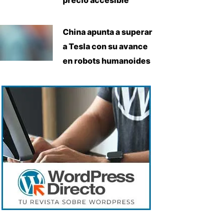
China apunta a superar
a Tesla con su avance
en robots humanoides