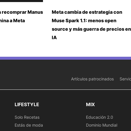
a recomprar Manus
Meta cambia de estrategia con
China a Meta
Muse Spark 1.1: menos open
source y más guerra de precios en
IA
Artículos patrocinados
Servi
LIFESTYLE
MIX
Solo Recetas
Educación 2.0
Estás de moda
Dominio Mundial