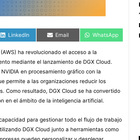
Compartir
Compartir
Compartir
Compartir
Compartir
Compartir
en
en
en
en
en
en
LinkedIn
Email
WhatsApp
(AWS) ha revolucionado el acceso a la
imiento mediante el lanzamiento de DGX Cloud.
 NVIDIA en procesamiento gráfico con la
ue permite a las organizaciones reducir los
es. Como resultado, DGX Cloud se ha convertido
en el ámbito de la inteligencia artificial.
capacidad para gestionar todo el flujo de trabajo
. Utilizando DGX Cloud junto a herramientas como
mpresas pueden personalizar y desplegar