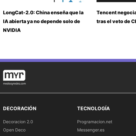
LongCat-2.0: China enseña que la
Tencent negoci
IA abierta ya no depende solo de
tras el veto de 
NVIDIA
DECORACIÓN
TECNOLOGÍA
Decoracion 2.0
Programacion.net
Open Deco
Messenger.es