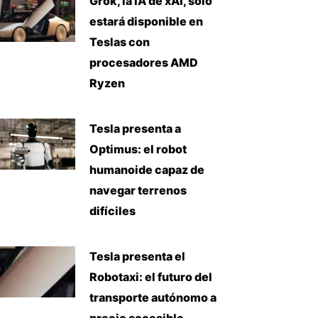
Grok, la IA de xAI, solo
estará disponible en
Teslas con
procesadores AMD
Ryzen
Tesla presenta a
Optimus: el robot
humanoide capaz de
navegar terrenos
difíciles
Tesla presenta el
Robotaxi: el futuro del
transporte autónomo a
precio accesible