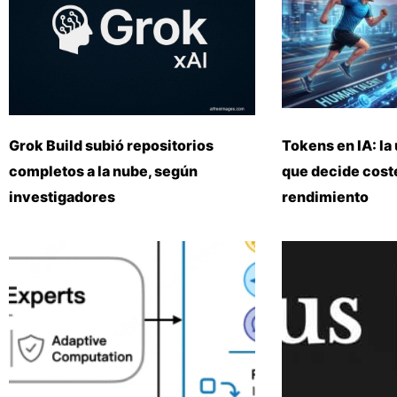
Grok Build subió repositorios
Tokens en IA: la 
completos a la nube, según
que decide coste
investigadores
rendimiento