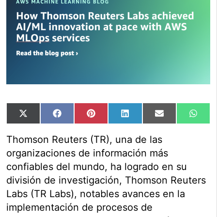
Compartir
Compartir
Compartir
Compartir
Compartir
Comp
X
Facebook
Pinterest
LinkedIn
Email
Wha
en
en
en
en
en
en
(Twitter)
Thomson Reuters (TR), una de las
organizaciones de información más
confiables del mundo, ha logrado en su
división de investigación, Thomson Reuters
Labs (TR Labs), notables avances en la
implementación de procesos de