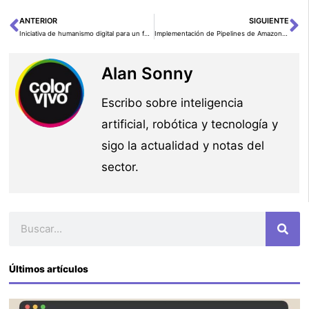
ANTERIOR
SIGUIENTE
Ant
Si
Iniciativa de humanismo digital para un futuro centrado en las personas
Implementación de Pipelines de Amazon SageMaker Usando AWS Controllers para Kubernetes
Alan Sonny
Escribo sobre inteligencia
artificial, robótica y tecnología y
sigo la actualidad y notas del
sector.
Buscar
Últimos artículos