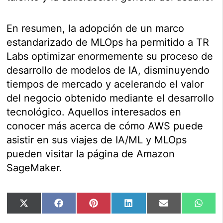
En resumen, la adopción de un marco
estandarizado de MLOps ha permitido a TR
Labs optimizar enormemente su proceso de
desarrollo de modelos de IA, disminuyendo
tiempos de mercado y acelerando el valor
del negocio obtenido mediante el desarrollo
tecnológico. Aquellos interesados en
conocer más acerca de cómo AWS puede
asistir en sus viajes de IA/ML y MLOps
pueden visitar la página de Amazon
SageMaker.
Compartir
Compartir
Compartir
Compartir
Compartir
Comp
X
Facebook
Pinterest
LinkedIn
Email
Wha
en
en
en
en
en
en
(Twitter)