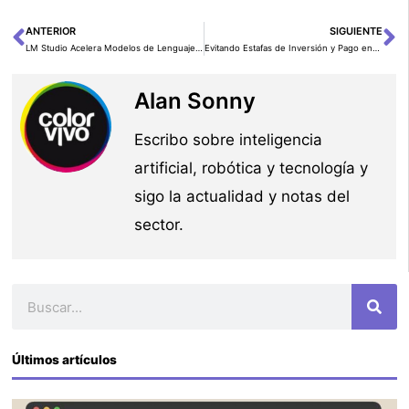
ANTERIOR
SIGUIENTE
Ant
Si
LM Studio Acelera Modelos de Lenguaje con GPUs GeForce RTX
Evitando Estafas de Inversión y Pago en Línea
Alan Sonny
Escribo sobre inteligencia
artificial, robótica y tecnología y
sigo la actualidad y notas del
sector.
Buscar
Últimos artículos