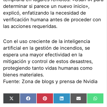
determinar si parece un nuevo inicio»,
explicó, enfatizando la necesidad de
verificación humana antes de proceder con
las acciones requeridas.
Con el uso creciente de la inteligencia
artificial en la gestión de incendios, se
espera una mayor efectividad en la
mitigación y control de estos desastres,
protegiendo tanto vidas humanas como
bienes materiales.
Fuente: Zona de blogs y prensa de Nvidia
Compartir
Compartir
Compartir
Compartir
Compartir
Comp
X
Facebook
Pinterest
LinkedIn
Email
Wha
en
en
en
en
en
en
(Twitter)