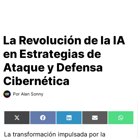
La Revolución de la IA
en Estrategias de
Ataque y Defensa
Cibernética
Por
Alan Sonny
Compartir
Compartir
Compartir
Compartir
Comp
X
Facebook
LinkedIn
Email
What
en
en
en
en
en
(Twitter)
La transformación impulsada por la