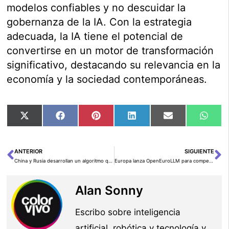
modelos confiables y no descuidar la
gobernanza de la IA. Con la estrategia
adecuada, la IA tiene el potencial de
convertirse en un motor de transformación
significativo, destacando su relevancia en la
economía y la sociedad contemporáneas.
Compartir
Compartir
Compartir
Compartir
Compartir
Comp
X
Facebook
Pinterest
LinkedIn
Email
Wha
en
en
en
en
en
en
(Twitter)
ANTERIOR
SIGUIENTE
Ant
Si
China y Rusia desarrollan un algoritmo que multiplica por 800 el rendimiento de las GPU NVIDIA en computación científica
Europa lanza OpenEuroLLM para competir con Silicon Valley y China en IA de código abierto
Alan Sonny
Escribo sobre inteligencia
artificial, robótica y tecnología y