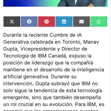
Compartir
Compartir
Compartir
Compartir
Compartir
Comp
X
Facebook
Pinterest
LinkedIn
Email
Wha
en
en
en
en
en
en
(Twitter)
Durante la reciente Cumbre de IA
Generativa celebrada en Toronto, Manav
Gupta, Vicepresidente y Director de
Tecnología de IBM Canadá, expuso la
posición de liderazgo que la compañía
mantiene en el desarrollo de la inteligencia
artificial generativa. Durante su
intervención, Gupta subrayó que IBM no
solo sigue la tendencia de esta tecnología
emergente, sino que también desempeña
un rol crucial en su evolución. Para IBM, es