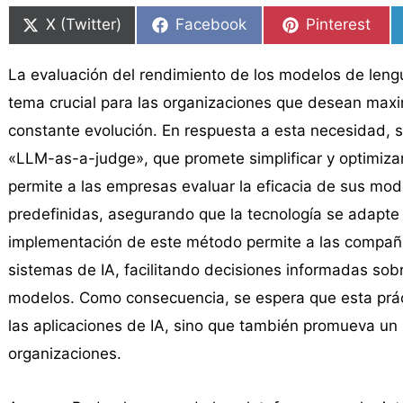
en
en
en
en
en
en
X (Twitter)
Facebook
Pinterest
La evaluación del rendimiento de los modelos de leng
tema crucial para las organizaciones que desean maxim
constante evolución. En respuesta a esta necesidad,
«LLM-as-a-judge», que promete simplificar y optimiza
permite a las empresas evaluar la eficacia de sus model
predefinidas, asegurando que la tecnología se adapte 
implementación de este método permite a las compañía
sistemas de IA, facilitando decisiones informadas sobr
modelos. Como consecuencia, se espera que esta prácti
las aplicaciones de IA, sino que también promueva un 
organizaciones.