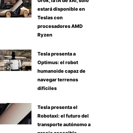
Grok, la IA de xAI, solo
estará disponible en
Teslas con
procesadores AMD
Ryzen
Tesla presenta a
Optimus: el robot
humanoide capaz de
navegar terrenos
difíciles
Tesla presenta el
Robotaxi: el futuro del
transporte autónomo a
precio accesible