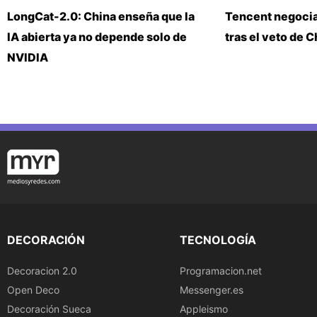
LongCat-2.0: China enseña que la
Tencent negoci
IA abierta ya no depende solo de
tras el veto de 
NVIDIA
DECORACIÓN
TECNOLOGÍA
Decoracion 2.0
Programacion.net
Open Deco
Messenger.es
Decoración Sueca
Appleismo