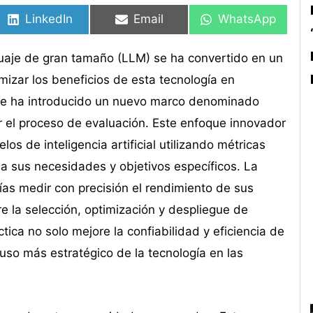
en
en
en
en
en
en
LinkedIn
Email
WhatsApp
uaje de gran tamaño (LLM) se ha convertido en un
izar los beneficios de esta tecnología en
 se ha introducido un nuevo marco denominado
r el proceso de evaluación. Este enfoque innovador
os de inteligencia artificial utilizando métricas
a sus necesidades y objetivos específicos. La
s medir con precisión el rendimiento de sus
e la selección, optimización y despliegue de
ca no solo mejore la confiabilidad y eficiencia de
uso más estratégico de la tecnología en las