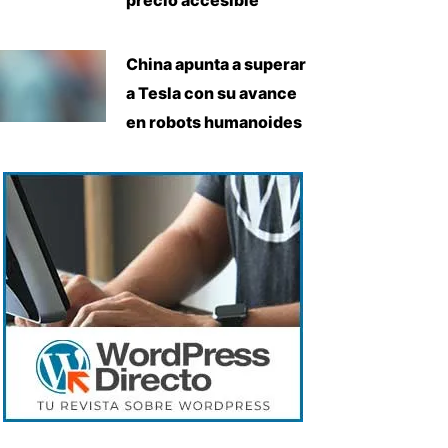
China apunta a superar
a Tesla con su avance
en robots humanoides