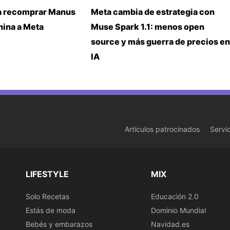
a recomprar Manus
Meta cambia de estrategia con
China a Meta
Muse Spark 1.1: menos open
source y más guerra de precios en
IA
Artículos patrocinados
Servi
LIFESTYLE
MIX
Solo Recetas
Educación 2.0
Estás de moda
Dominio Mundial
Bebés y embarazos
Navidad.es