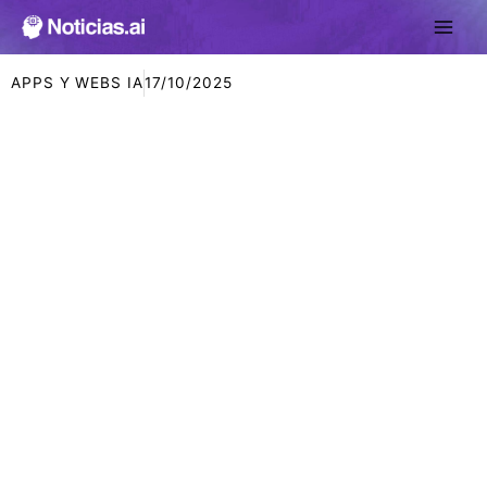
Ir
al
contenido
APPS Y WEBS IA
17/10/2025