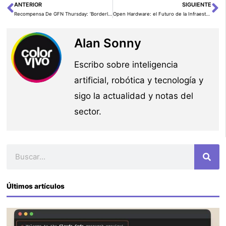
ANTERIOR
SIGUIENTE
Ant
Si
Recompensa De GFN Thursday: ‘Borderlands 4’
Open Hardware: el Futuro de la Infraestructura en Centros de Datos de IA
Alan Sonny
Escribo sobre inteligencia
artificial, robótica y tecnología y
sigo la actualidad y notas del
sector.
Buscar
Últimos artículos