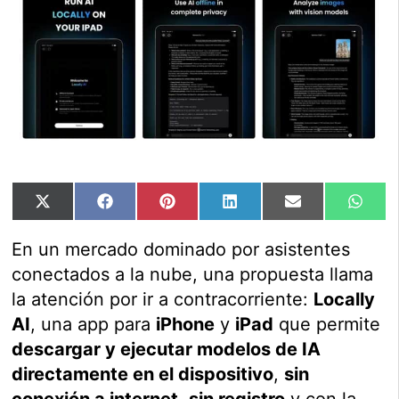
Compartir
Compartir
Compartir
Compartir
Compartir
Comp
X
Facebook
Pinterest
LinkedIn
Email
Wha
en
en
en
en
en
en
(Twitter)
En un mercado dominado por asistentes
conectados a la nube, una propuesta llama
la atención por ir a contracorriente:
Locally
AI
, una app para
iPhone
y
iPad
que permite
descargar y ejecutar modelos de IA
directamente en el dispositivo
,
sin
conexión a internet
,
sin registro
y con la