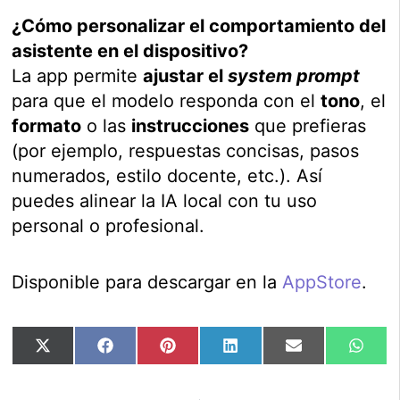
¿Cómo personalizar el comportamiento del
asistente en el dispositivo?
La app permite
ajustar el
system prompt
para que el modelo responda con el
tono
, el
formato
o las
instrucciones
que prefieras
(por ejemplo, respuestas concisas, pasos
numerados, estilo docente, etc.). Así
puedes alinear la IA local con tu uso
personal o profesional.
Disponible para descargar en la
AppStore
.
Compartir
Compartir
Compartir
Compartir
Compartir
Comp
X
Facebook
Pinterest
LinkedIn
Email
Wha
en
en
en
en
en
en
(Twitter)