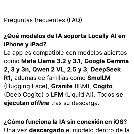
Preguntas frecuentes (FAQ)
¿Qué modelos de IA soporta Locally AI en
iPhone y iPad?
La app es compatible con modelos abiertos
como
Meta Llama 3.2 y 3.1
,
Google Gemma
2, 3 y 3n
,
Qwen 2 VL, 2.5 y 3
,
DeepSeek
R1
, además de familias como
SmolLM
(Hugging Face),
Granite
(IBM),
Cogito
(Deep Cogito) o
LFM
(Liquid AI). Todos
se
ejecutan
offline
tras su descarga.
¿Cómo funciona la IA sin conexión en iOS?
Una vez
descargado
el modelo dentro de la