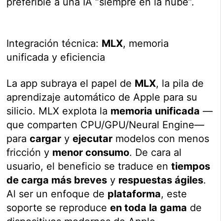
preferible a una IA “siempre en la nube”.
Integración técnica:
MLX
, memoria
unificada y eficiencia
La app subraya el papel de
MLX
, la pila de
aprendizaje automático de Apple para su
silicio. MLX explota la
memoria unificada
—
que comparten CPU/GPU/Neural Engine—
para
cargar
y
ejecutar
modelos con menos
fricción y
menor consumo
. De cara al
usuario, el beneficio se traduce en
tiempos
de carga más breves
y
respuestas ágiles
.
Al ser un enfoque de
plataforma
, este
soporte se reproduce
en toda la gama
de