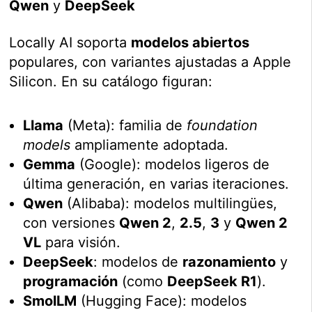
Qwen
y
DeepSeek
Locally AI soporta
modelos abiertos
populares, con variantes ajustadas a Apple
Silicon. En su catálogo figuran:
Llama
(Meta): familia de
foundation
models
ampliamente adoptada.
Gemma
(Google): modelos ligeros de
última generación, en varias iteraciones.
Qwen
(Alibaba): modelos multilingües,
con versiones
Qwen 2
,
2.5
,
3
y
Qwen 2
VL
para visión.
DeepSeek
: modelos de
razonamiento
y
programación
(como
DeepSeek R1
).
SmolLM
(Hugging Face): modelos