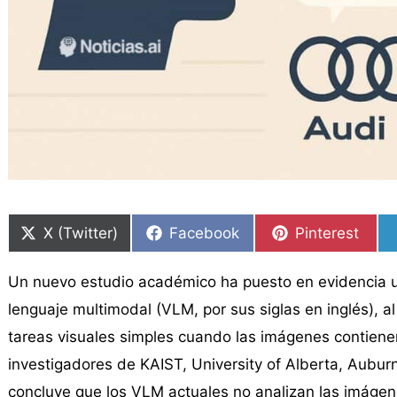
Compartir
Compartir
Compartir
Compartir
Compartir
Compartir
en
en
en
en
en
en
X (Twitter)
Facebook
Pinterest
Un nuevo estudio académico ha puesto en evidencia u
lenguaje multimodal (VLM, por sus siglas en inglés), 
tareas visuales simples cuando las imágenes contienen 
investigadores de KAIST, University of Alberta, Auburn
concluye que los VLM actuales no analizan las imáge