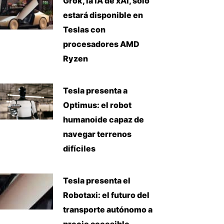
Grok, la IA de xAI, solo
estará disponible en
Teslas con
procesadores AMD
Ryzen
Tesla presenta a
Optimus: el robot
humanoide capaz de
navegar terrenos
difíciles
Tesla presenta el
Robotaxi: el futuro del
transporte autónomo a
precio accesible