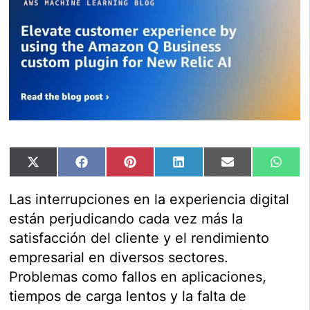
Compartir
Compartir
Compartir
Compartir
Compartir
Comp
X
Facebook
Pinterest
LinkedIn
Email
Wha
en
en
en
en
en
en
(Twitter)
Las interrupciones en la experiencia digital
están perjudicando cada vez más la
satisfacción del cliente y el rendimiento
empresarial en diversos sectores.
Problemas como fallos en aplicaciones,
tiempos de carga lentos y la falta de