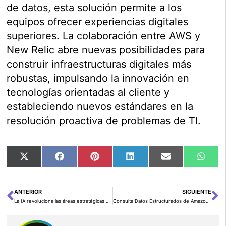
de datos, esta solución permite a los
equipos ofrecer experiencias digitales
superiores. La colaboración entre AWS y
New Relic abre nuevas posibilidades para
construir infraestructuras digitales más
robustas, impulsando la innovación en
tecnologías orientadas al cliente y
estableciendo nuevos estándares en la
resolución proactiva de problemas de TI.
Compartir
Compartir
Compartir
Compartir
Compartir
Comp
X
Facebook
Pinterest
LinkedIn
Email
Wha
en
en
en
en
en
en
(Twitter)
ANTERIOR
SIGUIENTE
Ant
Si
La IA revoluciona las áreas estratégicas de la empresa en España
Consulta Datos Estructurados de Amazon Q Business Utilizando la Integración con Amazon QuickSight