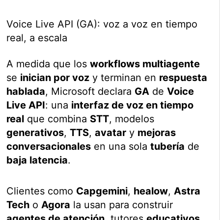
Voice Live API (GA): voz a voz en tiempo
real, a escala
A medida que los
workflows multiagente
se
inician por voz
y terminan en
respuesta
hablada
, Microsoft declara
GA
de
Voice
Live API
: una
interfaz de voz en tiempo
real
que combina
STT
, modelos
generativos
,
TTS
,
avatar
y
mejoras
conversacionales
en una sola
tubería
de
baja latencia
.
Clientes como
Capgemini
,
healow
,
Astra
Tech
o
Agora
la usan para construir
agentes de atención
, tutores
educativos
,