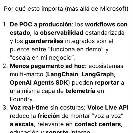
Por qué esto importa (más allá de Microsoft)
De POC a producción
: los
workflows con
estado
, la
observabilidad
estandarizada
y los
guardarraíles
integrados son el
puente entre “funciona en demo” y
“escala en mi negocio”.
Menos pegamento ad hoc
: ecosistemas
multi-marco (
LangChain
,
LangGraph
,
OpenAI Agents SDK
) pueden
reportar
a
una misma capa de
telemetría
en
Foundry.
Voz real-time
sin costuras:
Voice Live API
reduce la
fricción
de montar “voz a voz”
a escala
, relevante en
contact centers
,
educación y
soporte
interno.