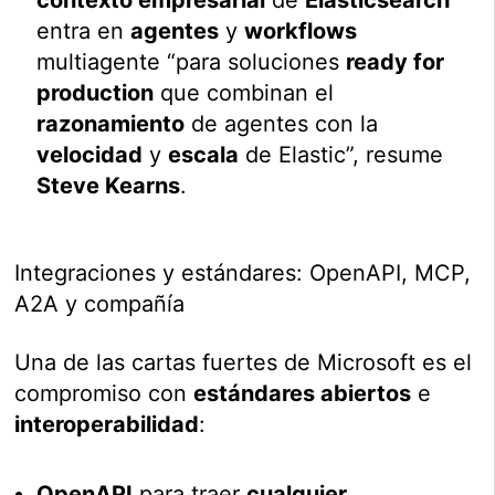
contexto empresarial
de
Elasticsearch
entra en
agentes
y
workflows
multiagente “para soluciones
ready for
production
que combinan el
razonamiento
de agentes con la
velocidad
y
escala
de Elastic”, resume
Steve Kearns
.
Integraciones y estándares: OpenAPI, MCP,
A2A y compañía
Una de las cartas fuertes de Microsoft es el
compromiso con
estándares abiertos
e
interoperabilidad
:
OpenAPI
para traer
cualquier