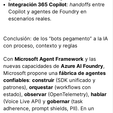
Integración 365 Copilot
:
handoffs
entre
Copilot y agentes de Foundry en
escenarios reales.
Conclusión: de los “bots pegamento” a la IA
con proceso, contexto y reglas
Con
Microsoft Agent Framework
y las
nuevas capacidades de
Azure AI Foundry
,
Microsoft propone una
fábrica de agentes
confiables
:
construir
(SDK unificado y
patrones),
orquestar
(workflows con
estado),
observar
(OpenTelemetry),
hablar
(Voice Live API) y
gobernar
(task
adherence, prompt shields, PII). En un