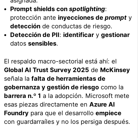
asignada.
Prompt shields con
spotlighting
:
protección ante
inyecciones de
prompt
y
detección
de conductas de riesgo.
Detección de PII
:
identificar
y
gestionar
datos
sensibles
.
El respaldo macro-sectorial está ahí: el
Global AI Trust Survey 2025
de
McKinsey
señala la
falta de herramientas de
gobernanza y gestión de riesgo
como la
barrera n.º 1
a la adopción. Microsoft mete
esas piezas directamente en
Azure AI
Foundry
para que el desarrollo
empiece
con guardarraíles y no los persiga después.