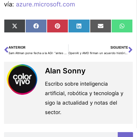
vía:
azure.microsoft.com
Compartir
Compartir
Compartir
Compartir
Compartir
Comp
X
Facebook
Pinterest
LinkedIn
Email
Wha
en
en
en
en
en
en
(Twitter)
ANTERIOR
SIGUIENTE
Ant
Si
Sam Altman pone fecha a la AGI: “antes de 2030”, y pronostica que la IA asumirá el 30–40 % de las tareas económicas
OpenAI y AMD firman un acuerdo histórico de 6 gigavatios en GPU para IA: qué hay detrás del “mega-despliegue”, del warrant de 160 millones de acciones y del pulso con NVIDIA
Alan Sonny
Escribo sobre inteligencia
artificial, robótica y tecnología y
sigo la actualidad y notas del
sector.
Buscar