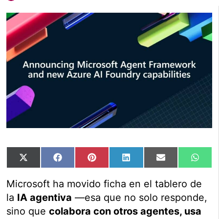
Compartir
Compartir
Compartir
Compartir
Compartir
Comp
X
Facebook
Pinterest
LinkedIn
Email
Wha
en
en
en
en
en
en
(Twitter)
Microsoft ha movido ficha en el tablero de
la
IA agentiva
—esa que no solo responde,
sino que
colabora con otros agentes, usa