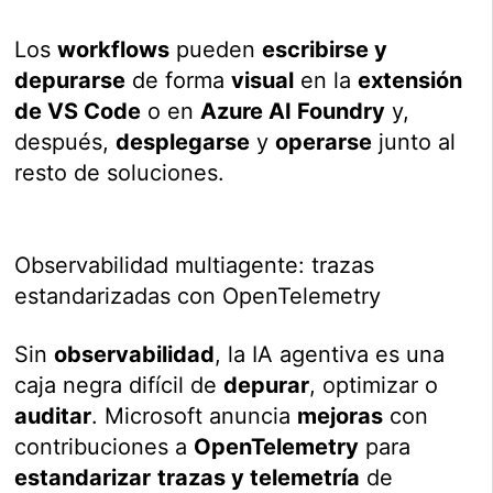
Los
workflows
pueden
escribirse y
depurarse
de forma
visual
en la
extensión
de VS Code
o en
Azure AI Foundry
y,
después,
desplegarse
y
operarse
junto al
resto de soluciones.
Observabilidad multiagente: trazas
estandarizadas con OpenTelemetry
Sin
observabilidad
, la IA agentiva es una
caja negra difícil de
depurar
, optimizar o
auditar
. Microsoft anuncia
mejoras
con
contribuciones a
OpenTelemetry
para
estandarizar
trazas y telemetría
de