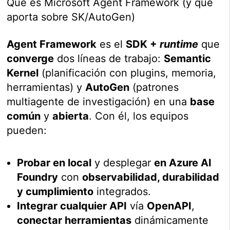
Qué es Microsoft Agent Framework (y qué
aporta sobre SK/AutoGen)
Agent Framework
es el
SDK +
runtime
que
converge
dos líneas de trabajo:
Semantic
Kernel
(planificación con plugins, memoria,
herramientas) y
AutoGen
(patrones
multiagente de investigación) en una
base
común
y
abierta
. Con él, los equipos
pueden:
Probar en local
y desplegar
en Azure AI
Foundry
con
observabilidad, durabilidad
y cumplimiento
integrados.
Integrar cualquier API
vía
OpenAPI
,
conectar herramientas
dinámicamente