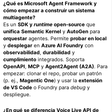
¿Qué es Microsoft Agent Framework y
cómo empezar a construir un sistema
multiagente?
Es un
SDK y
runtime
open-source
que
unifica
Semantic Kernel
y
AutoGen
para
orquestar
agentes. Permite
probar en local
y
desplegar
en
Azure AI Foundry
con
observabilidad
,
durabilidad
y
cumplimiento
integrados. Soporta
OpenAPI
,
MCP
y
Agent2Agent (A2A)
. Para
empezar: clonar el repo, probar un patrón
(p. ej.,
Magentic One
) y usar la
extensión
de VS Code
o Foundry para
debug
y
despliegue.
¿En qué se diferencia Voice Live API de