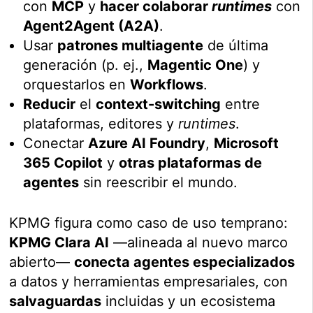
con
MCP
y
hacer colaborar
runtimes
con
Agent2Agent (A2A)
.
Usar
patrones multiagente
de última
generación (p. ej.,
Magentic One
) y
orquestarlos en
Workflows
.
Reducir
el
context-switching
entre
plataformas, editores y
runtimes
.
Conectar
Azure AI Foundry
,
Microsoft
365 Copilot
y
otras plataformas de
agentes
sin reescribir el mundo.
KPMG figura como caso de uso temprano:
KPMG Clara AI
—alineada al nuevo marco
abierto—
conecta agentes especializados
a datos y herramientas empresariales, con
salvaguardas
incluidas y un ecosistema