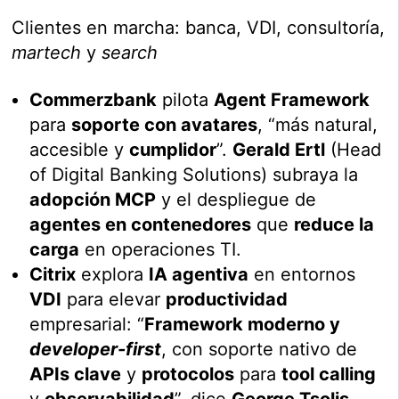
Clientes en marcha: banca, VDI, consultoría,
martech
y
search
Commerzbank
pilota
Agent Framework
para
soporte con avatares
, “más natural,
accesible y
cumplidor
”.
Gerald Ertl
(Head
of Digital Banking Solutions) subraya la
adopción MCP
y el despliegue de
agentes en contenedores
que
reduce la
carga
en operaciones TI.
Citrix
explora
IA agentiva
en entornos
VDI
para elevar
productividad
empresarial: “
Framework moderno y
developer-first
, con soporte nativo de
APIs clave
y
protocolos
para
tool calling