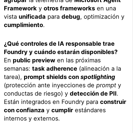
agrupar
la telemetría de
Microsoft Agent
Framework
y
otros frameworks
en una
vista
unificada
para
debug
, optimización y
cumplimiento
.
¿Qué controles de IA responsable trae
Foundry y cuándo estarán disponibles?
En
public preview
en las próximas
semanas:
task adherence
(alineación a la
tarea),
prompt shields con
spotlighting
(protección ante inyecciones de
prompt
y
conductas de riesgo) y
detección de PII
.
Están integrados en Foundry para
construir
con confianza
y
cumplir
estándares
internos y externos.