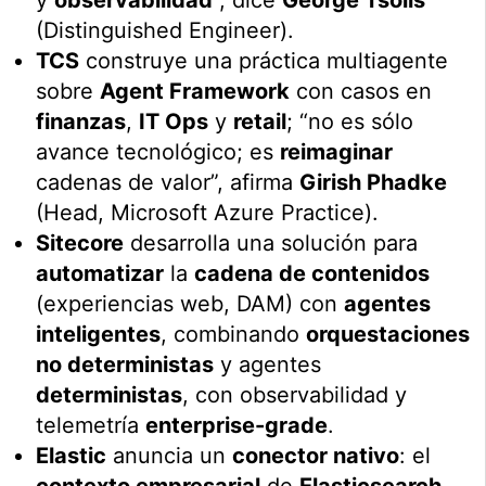
y
observabilidad
”, dice
George Tsolis
(Distinguished Engineer).
TCS
construye una práctica multiagente
sobre
Agent Framework
con casos en
finanzas
,
IT Ops
y
retail
; “no es sólo
avance tecnológico; es
reimaginar
cadenas de valor”, afirma
Girish Phadke
(Head, Microsoft Azure Practice).
Sitecore
desarrolla una solución para
automatizar
la
cadena de contenidos
(experiencias web, DAM) con
agentes
inteligentes
, combinando
orquestaciones
no deterministas
y agentes
deterministas
, con observabilidad y
telemetría
enterprise-grade
.
Elastic
anuncia un
conector nativo
: el