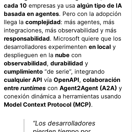
cada 10
empresas ya usa
algún tipo de IA
basada en agentes
. Pero con la adopción
llega la
complejidad
: más agentes, más
integraciones, más observabilidad y más
responsabilidad
. Microsoft quiere que los
desarrolladores experimenten
en local
y
desplieguen en la
nube
con
observabilidad
,
durabilidad
y
cumplimiento
“de serie”, integrando
cualquier API
vía
OpenAPI
,
colaboración
entre
runtimes
con
Agent2Agent (A2A)
y
conexión dinámica a herramientas usando
Model Context Protocol (MCP)
.
“Los desarrolladores
pierden tiempo por