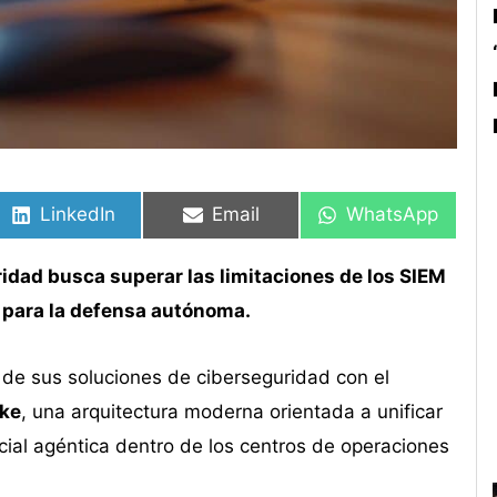
Compartir
Compartir
Compartir
Compartir
Compartir
Compartir
en
en
en
en
en
en
LinkedIn
Email
WhatsApp
idad busca superar las limitaciones de los SIEM
o para la defensa autónoma.
 de sus soluciones de ciberseguridad con el
ake
, una arquitectura moderna orientada a unificar
ficial agéntica dentro de los centros de operaciones