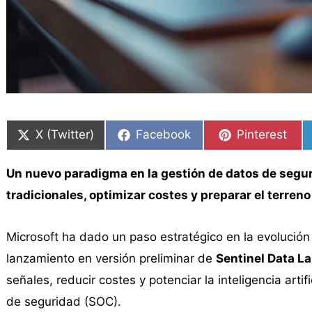
Compartir
Compartir
Compartir
Compartir
Compartir
Compartir
en
en
en
en
en
en
X (Twitter)
Facebook
Pinterest
Un nuevo paradigma en la gestión de datos de segur
tradicionales, optimizar costes y preparar el terren
Microsoft ha dado un paso estratégico en la evolución
lanzamiento en versión preliminar de
Sentinel Data L
señales, reducir costes y potenciar la inteligencia arti
de seguridad (SOC).