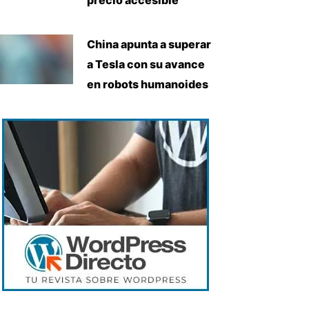
China apunta a superar
a Tesla con su avance
en robots humanoides