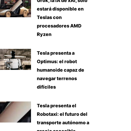
Grok, la IA de xAI, solo
estará disponible en
Teslas con
procesadores AMD
Ryzen
Tesla presenta a
Optimus: el robot
humanoide capaz de
navegar terrenos
difíciles
Tesla presenta el
Robotaxi: el futuro del
transporte autónomo a
precio accesible