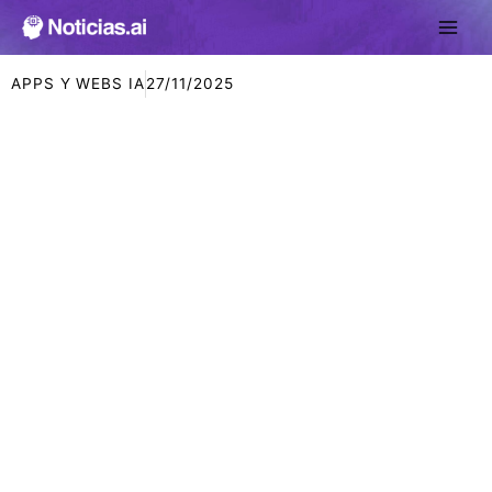
Ir
al
contenido
APPS Y WEBS IA
27/11/2025