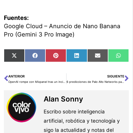
Fuentes:
Google Cloud – Anuncio de Nano Banana
Pro (Gemini 3 Pro Image)
Compartir
Compartir
Compartir
Compartir
Compartir
Comp
X
Facebook
Pinterest
LinkedIn
Email
Wha
en
en
en
en
en
en
(Twitter)
ANTERIOR
SIGUIENTE
Ant
Si
OpenAI rompe con Mixpanel tras un incidente de seguridad en un proveedor externo
6 predicciones de Palo Alto Networks para proteger la nueva economía de la IA en 2026
Alan Sonny
Escribo sobre inteligencia
artificial, robótica y tecnología y
sigo la actualidad y notas del