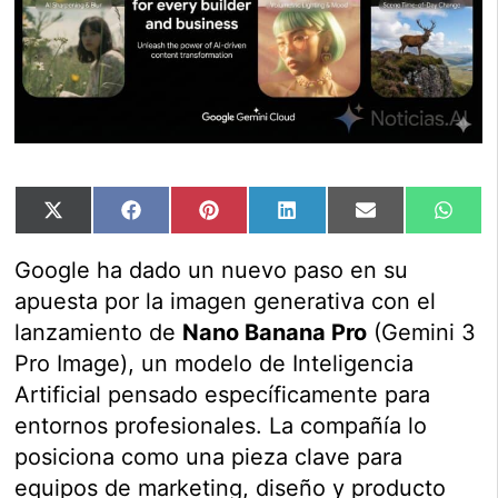
Compartir
Compartir
Compartir
Compartir
Compartir
Comp
X
Facebook
Pinterest
LinkedIn
Email
Wha
en
en
en
en
en
en
(Twitter)
Google ha dado un nuevo paso en su
apuesta por la imagen generativa con el
lanzamiento de
Nano Banana Pro
(Gemini 3
Pro Image), un modelo de Inteligencia
Artificial pensado específicamente para
entornos profesionales. La compañía lo
posiciona como una pieza clave para
equipos de marketing, diseño y producto