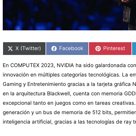
Compartir
Compartir
Compartir
Compartir
Compartir
Compartir
en
en
en
en
en
en
X (Twitter)
Facebook
Pinterest
En COMPUTEX 2023, NVIDIA ha sido galardonada con 
innovación en múltiples categorías tecnológicas. La em
Gaming y Entretenimiento gracias a la tarjeta gráfic
en la arquitectura Blackwell, cuenta con memoria GDD
excepcional tanto en juegos como en tareas creativas.
generación y un bus de memoria de 512 bits, permitie
inteligencia artificial, gracias a las tecnologías de ra