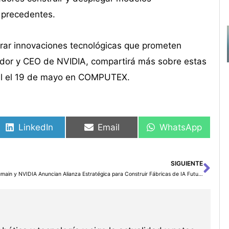
 precedentes.
erar innovaciones tecnológicas que prometen
ador y CEO de NVIDIA, compartirá más sobre estas
ral el 19 de mayo en COMPUTEX.
LinkedIn
Email
WhatsApp
SIGUIENTE
Sig
Humain y NVIDIA Anuncian Alianza Estratégica para Construir Fábricas de IA Futuras en Arabia Saudita