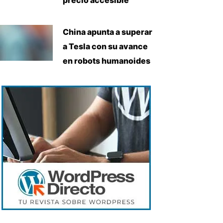
China apunta a superar
a Tesla con su avance
en robots humanoides
uiente