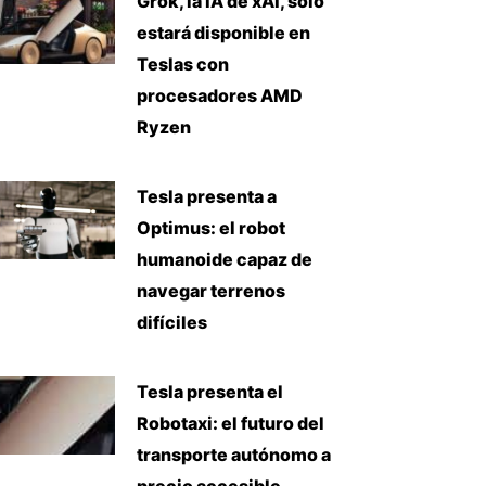
Grok, la IA de xAI, solo
estará disponible en
Teslas con
procesadores AMD
Ryzen
Tesla presenta a
Optimus: el robot
humanoide capaz de
navegar terrenos
difíciles
Tesla presenta el
Robotaxi: el futuro del
transporte autónomo a
precio accesible