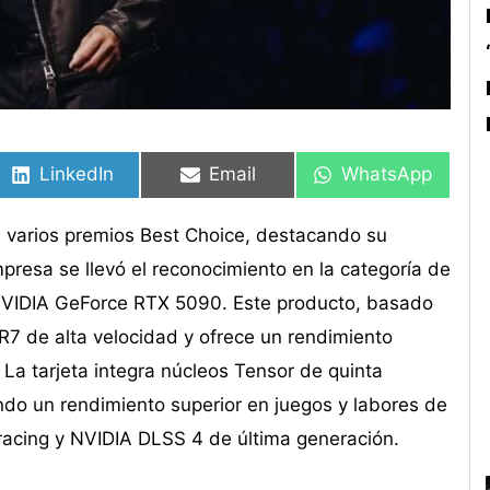
Compartir
Compartir
Compartir
Compartir
Compartir
Compartir
en
en
en
en
en
en
LinkedIn
Email
WhatsApp
varios premios Best Choice, destacando su
presa se llevó el reconocimiento en la categoría de
a NVIDIA GeForce RTX 5090. Este producto, basado
R7 de alta velocidad y ofrece un rendimiento
 La tarjeta integra núcleos Tensor de quinta
ndo un rendimiento superior en juegos y labores de
y tracing y NVIDIA DLSS 4 de última generación.