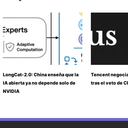
LongCat-2.0: China enseña que la
Tencent negoci
IA abierta ya no depende solo de
tras el veto de 
NVIDIA