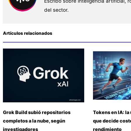
Escribo sobre inteligencia artificial, 
del sector.
Artículos relacionados
Grok Build subió repositorios
Tokens en IA: la 
completos a la nube, según
que decide coste
investigadores
rendimiento